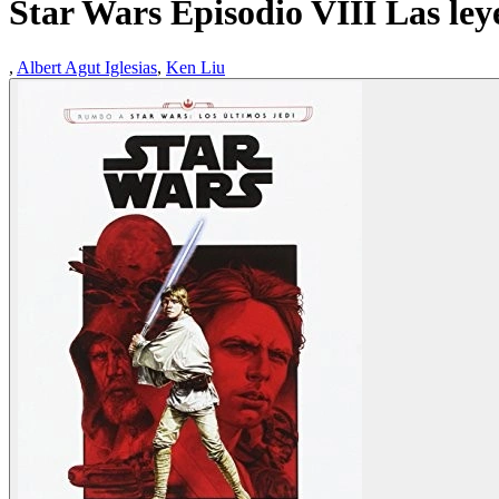
Star Wars Episodio VIII Las le
,
Albert Agut Iglesias
,
Ken Liu