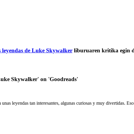
s leyendas de Luke Skywalker
liburuaren kritika egin 
 Luke Skywalker' on 'Goodreads'
nas leyendas tan interesantes, algunas curiosas y muy divertidas. Eso sí