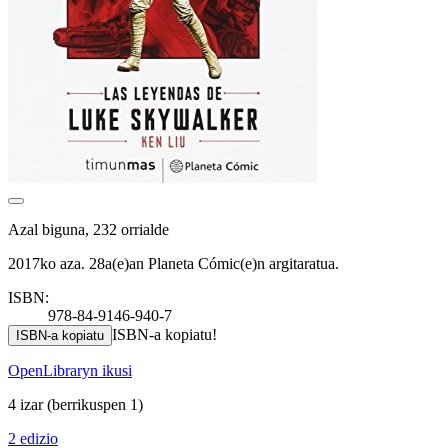
Azal biguna, 232 orrialde
2017ko aza. 28a(e)an Planeta Cómic(e)n argitaratua.
ISBN:
978-84-9146-940-7
ISBN-a kopiatu!
ISBN-a kopiatu
OpenLibraryn ikusi
4 izar
(berrikuspen 1)
2 edizio