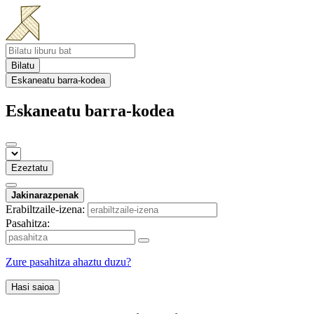
Bilatu
Eskaneatu barra-kodea
Eskaneatu barra-kodea
Ezeztatu
Jakinarazpenak
Erabiltzaile-izena:
Pasahitza:
Zure pasahitza ahaztu duzu?
Hasi saioa