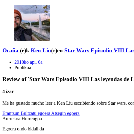
Ocaña
(e)k
Ken Liu
(r)en
Star Wars Episodio VIII La
2018ko api. 6a
Publikoa
Review of 'Star Wars Episodio VIII Las leyendas de
4 izar
Me ha gustado mucho leer a Ken Liu escribiendo sobre Star wars, con u
Erantzun
Bultzatu egoera
Atsegin egoera
Aurrekoa
Hurrengoa
Egoera ondo bidali da