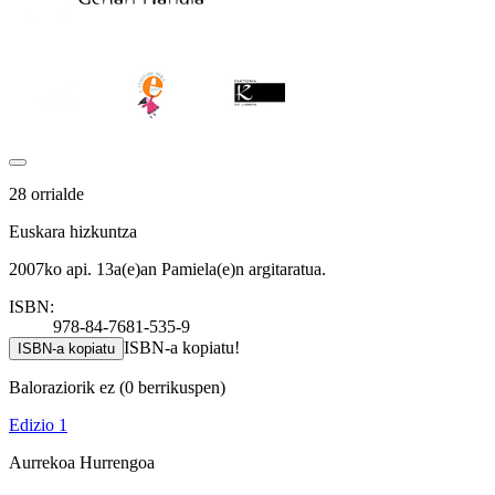
28 orrialde
Euskara hizkuntza
2007ko api. 13a(e)an Pamiela(e)n argitaratua.
ISBN:
978-84-7681-535-9
ISBN-a kopiatu!
ISBN-a kopiatu
Baloraziorik ez
(0 berrikuspen)
Edizio 1
Aurrekoa
Hurrengoa