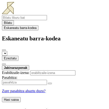
Bilatu
Eskaneatu barra-kodea
Eskaneatu barra-kodea
Ezeztatu
Jakinarazpenak
Erabiltzaile-izena:
Pasahitza:
Zure pasahitza ahaztu duzu?
Hasi saioa