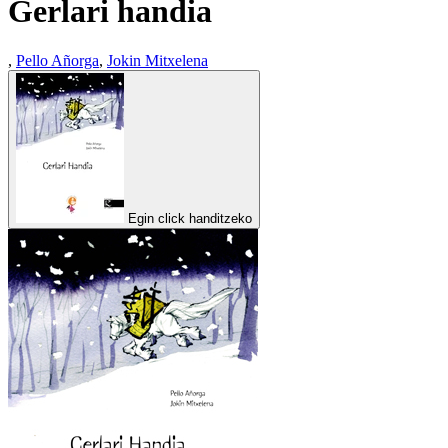
Gerlari handia
,
Pello Añorga
,
Jokin Mitxelena
Egin click handitzeko