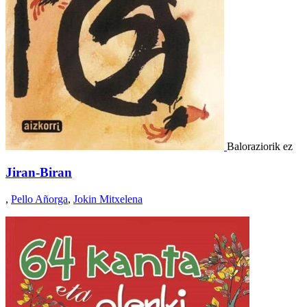
Baloraziorik ez
Jiran-Biran
,
Pello Añorga
,
Jokin Mitxelena