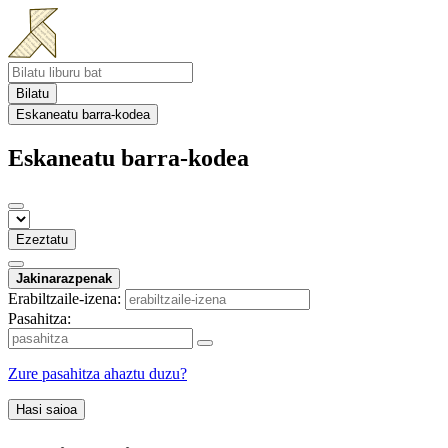
Bilatu
Eskaneatu barra-kodea
Eskaneatu barra-kodea
Ezeztatu
Jakinarazpenak
Erabiltzaile-izena:
Pasahitza:
Zure pasahitza ahaztu duzu?
Hasi saioa