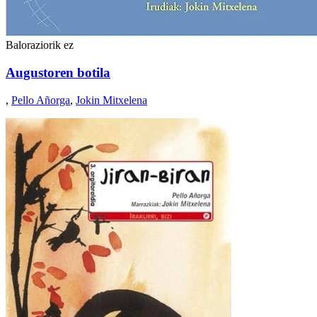
Baloraziorik ez
Augustoren botila
,
Pello Añorga
,
Jokin Mitxelena