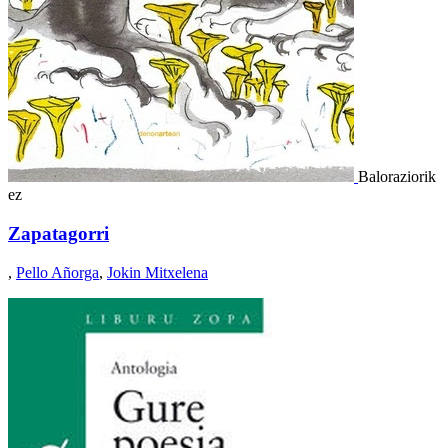
Baloraziorik
ez
Zapatagorri
,
Pello Añorga
,
Jokin Mitxelena