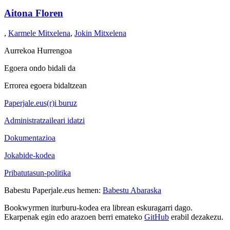
Aitona Floren
,
Karmele Mitxelena
,
Jokin Mitxelena
Aurrekoa
Hurrengoa
Egoera ondo bidali da
Errorea egoera bidaltzean
Paperjale.eus(r)i buruz
Administratzaileari idatzi
Dokumentazioa
Jokabide-kodea
Pribatutasun-politika
Babestu Paperjale.eus hemen:
Babestu Abaraska
Bookwyrmen iturburu-kodea era librean eskuragarri dago.
Ekarpenak egin edo arazoen berri emateko
GitHub
erabil dezakezu.