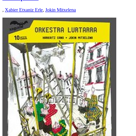
,
Xabier Etxaniz Erle
,
Jokin Mitxelena