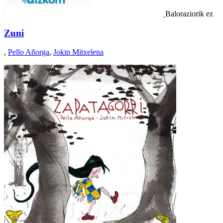
Baloraziorik ez
Zuni
,
Pello Añorga
,
Jokin Mitxelena