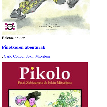
Baloraziorik ez
Pinotxoren abenturak
,
Carlo Collodi
,
Jokin Mitxelena