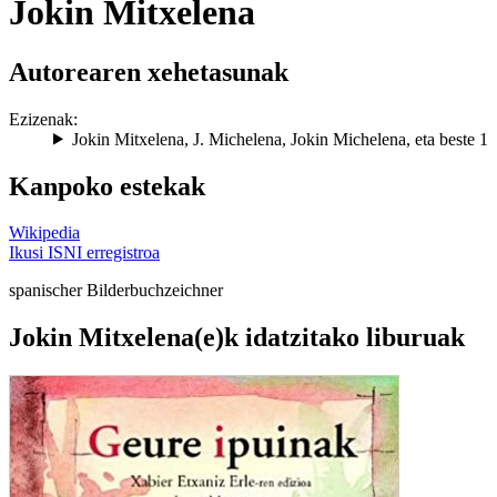
Jokin Mitxelena
Autorearen xehetasunak
Ezizenak:
Jokin Mitxelena
,
J. Michelena
,
Jokin Michelena
, eta beste 1
Kanpoko estekak
Wikipedia
Ikusi ISNI erregistroa
spanischer Bilderbuchzeichner
Jokin Mitxelena(e)k idatzitako liburuak