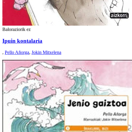
Baloraziorik ez
Ipuin kontalaria
,
Pello Añorga
,
Jokin Mitxelena