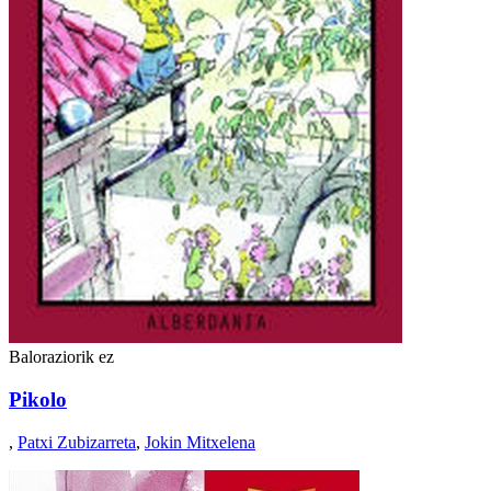
Baloraziorik ez
Pikolo
,
Patxi Zubizarreta
,
Jokin Mitxelena