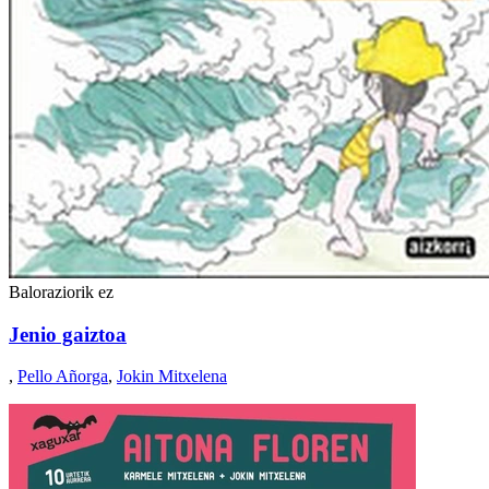
Baloraziorik ez
Jenio gaiztoa
,
Pello Añorga
,
Jokin Mitxelena