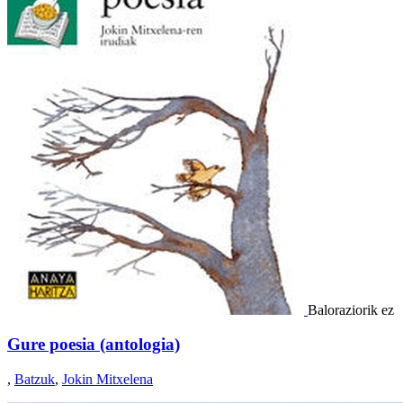
Baloraziorik ez
Gure poesia (antologia)
,
Batzuk
,
Jokin Mitxelena