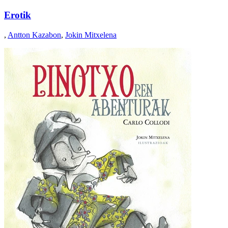
Erotik
,
Antton Kazabon
,
Jokin Mitxelena