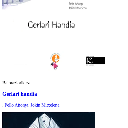
Baloraziorik ez
Gerlari handia
,
Pello Añorga
,
Jokin Mitxelena