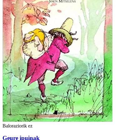
Baloraziorik ez
Geure ipuinak