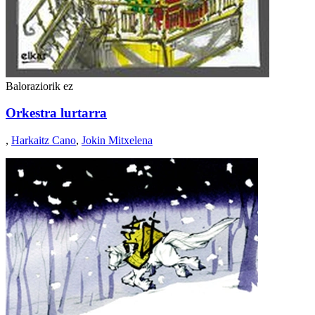
Baloraziorik ez
Orkestra lurtarra
,
Harkaitz Cano
,
Jokin Mitxelena