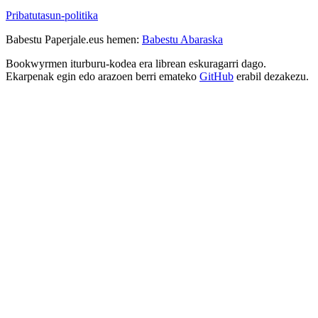
Pribatutasun-politika
Babestu Paperjale.eus hemen:
Babestu Abaraska
Bookwyrmen iturburu-kodea era librean eskuragarri dago.
Ekarpenak egin edo arazoen berri emateko
GitHub
erabil dezakezu.