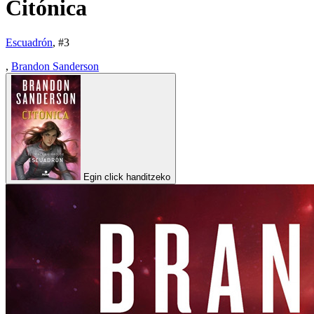
Citónica
Escuadrón
, #
3
,
Brandon Sanderson
Egin click handitzeko