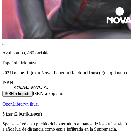
Azal biguna, 460 orrialde
Español hizkuntza
2021ko abe. 1a(e)an Nova, Penguin Random House(e)n argitaratua.
ISBN:
978-84-18037-19-1
ISBN-a kopiatu!
ISBN-a kopiatu
OpenLibraryn ikusi
5 izar
(2 berrikuspen)
Spensa salvó a su pueblo del exterminio a manos de los krells; viajó
a años luz de distancia como espía infiltrada en la Supremacía,