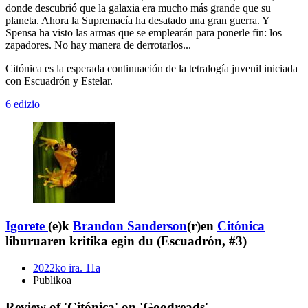
donde descubrió que la galaxia era mucho más grande que su
planeta. Ahora la Supremacía ha desatado una gran guerra. Y
Spensa ha visto las armas que se emplearán para ponerle fin: los
zapadores. No hay manera de derrotarlos...
Citónica es la esperada continuación de la tetralogía juvenil iniciada
con Escuadrón y Estelar.
6 edizio
Igorete
(e)k
Brandon Sanderson
(r)en
Citónica
liburuaren kritika egin du (Escuadrón, #3)
2022ko ira. 11a
Publikoa
Review of 'Citónica' on 'Goodreads'