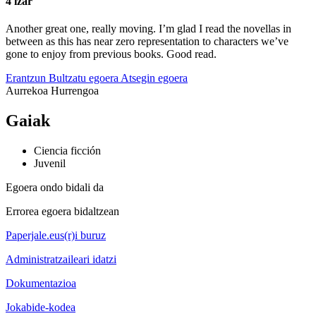
4 izar
Another great one, really moving. I’m glad I read the novellas in
between as this has near zero representation to characters we’ve
gone to enjoy from previous books. Good read.
Erantzun
Bultzatu egoera
Atsegin egoera
Aurrekoa
Hurrengoa
Gaiak
Ciencia ficción
Juvenil
Egoera ondo bidali da
Errorea egoera bidaltzean
Paperjale.eus(r)i buruz
Administratzaileari idatzi
Dokumentazioa
Jokabide-kodea