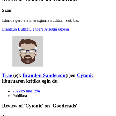
5 izar
Istorioa gero eta interesgarria iruditzen zait, bai.
Erantzun
Bultzatu egoera
Atsegin egoera
Trae
(e)k
Brandon Sanderson
(r)en
Cytonic
liburuaren kritika egin du
2022ko mar. 29a
Publikoa
Review of 'Cytonic' on 'Goodreads'