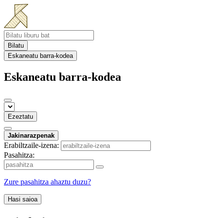
Bilatu
Eskaneatu barra-kodea
Eskaneatu barra-kodea
Ezeztatu
Jakinarazpenak
Erabiltzaile-izena:
Pasahitza:
Zure pasahitza ahaztu duzu?
Hasi saioa