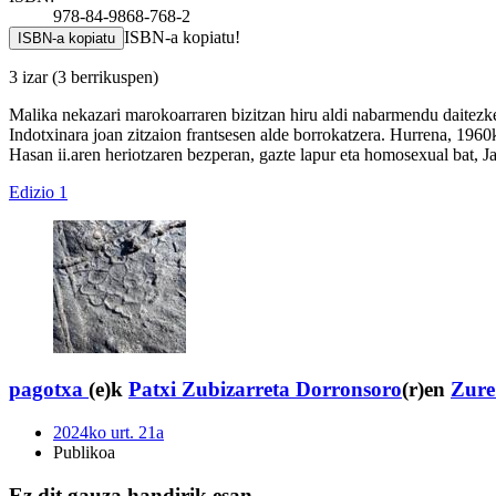
978-84-9868-768-2
ISBN-a kopiatu!
ISBN-a kopiatu
3 izar
(3 berrikuspen)
Malika nekazari marokoarraren bizitzan hiru aldi nabarmendu daitezke. 
Indotxinara joan zitzaion frantsesen alde borrokatzera. Hurrena, 19
Hasan ii.aren heriotzaren bezperan, gazte lapur eta homosexual bat, Jaa
Edizio 1
pagotxa
(e)k
Patxi Zubizarreta Dorronsoro
(r)en
Zure 
2024ko urt. 21a
Publikoa
Ez dit gauza handirik esan