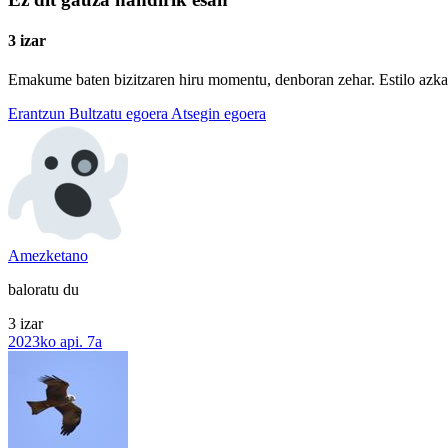
3 izar
Emakume baten bizitzaren hiru momentu, denboran zehar. Estilo azkarre
Erantzun
Bultzatu egoera
Atsegin egoera
Amezketano
baloratu du
3 izar
2023ko api. 7a