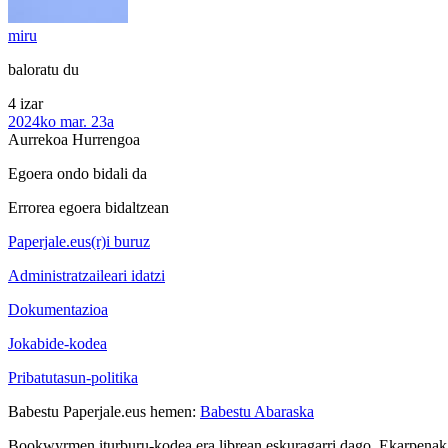
miru
baloratu du
4 izar
2024ko mar. 23a
Aurrekoa
Hurrengoa
Egoera ondo bidali da
Errorea egoera bidaltzean
Paperjale.eus(r)i buruz
Administratzaileari idatzi
Dokumentazioa
Jokabide-kodea
Pribatutasun-politika
Babestu Paperjale.eus hemen:
Babestu Abaraska
Bookwyrmen iturburu-kodea era librean eskuragarri dago. Ekarpenak