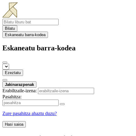
Bilatu
Eskaneatu barra-kodea
Eskaneatu barra-kodea
Ezeztatu
Jakinarazpenak
Erabiltzaile-izena:
Pasahitza:
Zure pasahitza ahaztu duzu?
Hasi saioa