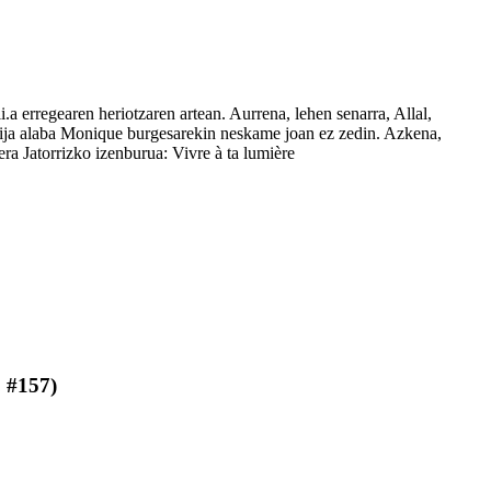
.a erregearen heriotzaren artean. Aurrena, lehen senarra, Allal,
dija alaba Monique burgesarekin neskame joan ez zedin. Azkena,
era Jatorrizko izenburua: Vivre à ta lumière
, #157)