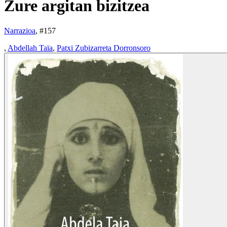
Zure argitan bizitzea
Narrazioa
, #
157
,
Abdellah Taïa
,
Patxi Zubizarreta Dorronsoro