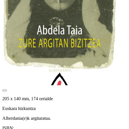
205 x 140 mm, 174 orrialde
Euskara hizkuntza
Alberdania(e)k argitaratua.
ISBN: