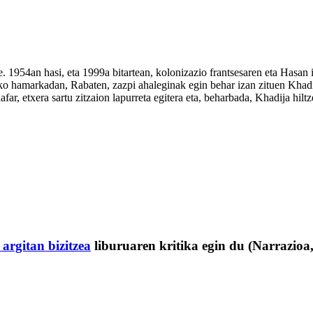
1954an hasi, eta 1999a bitartean, kolonizazio frantsesaren eta Hasan ii
60ko hamarkadan, Rabaten, zazpi ahaleginak egin behar izan zituen Kha
far, etxera sartu zitzaion lapurreta egitera eta, beharbada, Khadija hiltz
argitan bizitzea
liburuaren kritika egin du (Narrazioa