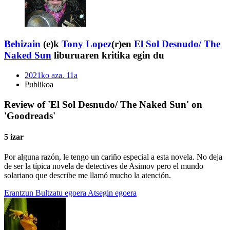
Behizain
(e)k
Tony Lopez
(r)en
El Sol Desnudo/ The
Naked Sun
liburuaren kritika egin du
2021ko aza. 11a
Publikoa
Review of 'El Sol Desnudo/ The Naked Sun' on
'Goodreads'
5 izar
Por alguna razón, le tengo un cariño especial a esta novela. No deja
de ser la típica novela de detectives de Asimov pero el mundo
solariano que describe me llamó mucho la atención.
Erantzun
Bultzatu egoera
Atsegin egoera