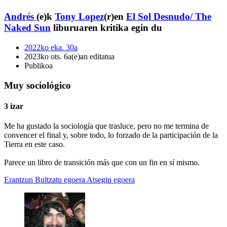
Andrés
(e)k
Tony Lopez
(r)en
El Sol Desnudo/ The
Naked Sun
liburuaren kritika egin du
2022ko eka. 30a
2023ko ots. 6a(e)an editatua
Publikoa
Muy sociológico
3 izar
Me ha gustado la sociología que trasluce, pero no me termina de
convencer el final y, sobre todo, lo forzado de la participación de la
Tierra en este caso.
Parece un libro de transición más que con un fin en sí mismo.
Erantzun
Bultzatu egoera
Atsegin egoera