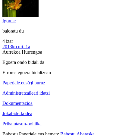
Igorete
baloratu du
4 izar
2013ko urt. 1a
Aurrekoa
Hurrengoa
Egoera ondo bidali da
Errorea egoera bidaltzean
Paperjale.eus(r)i buruz
Administratzaileari idatzi
Dokumentazioa
Jokabide-kodea
Pribatutasun-politika
Babestu Paperjale.eus hemen:
Babestu Abaraska