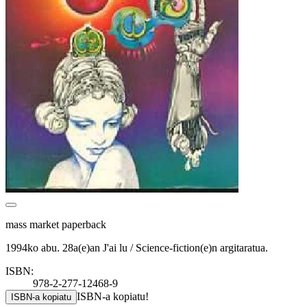
mass market paperback
1994ko abu. 28a(e)an J'ai lu / Science-fiction(e)n argitaratua.
ISBN:
978-2-277-12468-9
ISBN-a kopiatu!
ISBN-a kopiatu