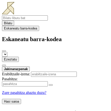
Bilatu
Eskaneatu barra-kodea
Eskaneatu barra-kodea
Ezeztatu
Jakinarazpenak
Erabiltzaile-izena:
Pasahitza:
Zure pasahitza ahaztu duzu?
Hasi saioa