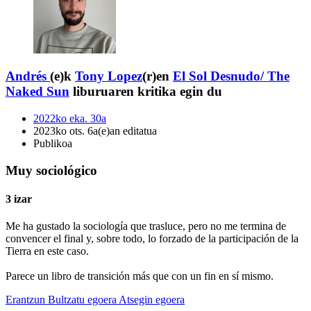
Andrés
(e)k
Tony Lopez
(r)en
El Sol Desnudo/ The
Naked Sun
liburuaren kritika egin du
2022ko eka. 30a
2023ko ots. 6a(e)an editatua
Publikoa
Muy sociológico
3 izar
Me ha gustado la sociología que trasluce, pero no me termina de
convencer el final y, sobre todo, lo forzado de la participación de la
Tierra en este caso.
Parece un libro de transición más que con un fin en sí mismo.
Erantzun
Bultzatu egoera
Atsegin egoera