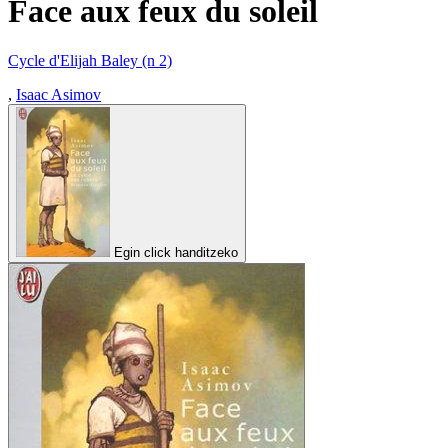
Face aux feux du soleil
Cycle d'Elijah Baley (n 2)
,
Isaac Asimov
Egin click handitzeko