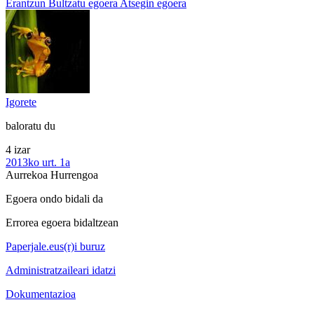
Erantzun
Bultzatu egoera
Atsegin egoera
Igorete
baloratu du
4 izar
2013ko urt. 1a
Aurrekoa
Hurrengoa
Egoera ondo bidali da
Errorea egoera bidaltzean
Paperjale.eus(r)i buruz
Administratzaileari idatzi
Dokumentazioa