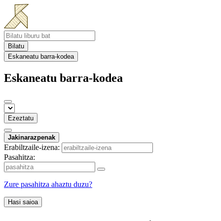
Bilatu
Eskaneatu barra-kodea
Eskaneatu barra-kodea
Ezeztatu
Jakinarazpenak
Erabiltzaile-izena:
Pasahitza:
Zure pasahitza ahaztu duzu?
Hasi saioa