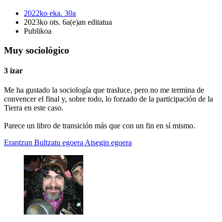
2022ko eka. 30a
2023ko ots. 6a(e)an editatua
Publikoa
Muy sociológico
3 izar
Me ha gustado la sociología que trasluce, pero no me termina de
convencer el final y, sobre todo, lo forzado de la participación de la
Tierra en este caso.
Parece un libro de transición más que con un fin en sí mismo.
Erantzun
Bultzatu egoera
Atsegin egoera