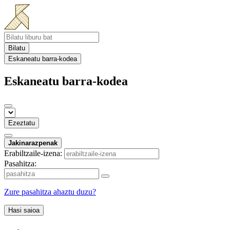
Bilatu
Eskaneatu barra-kodea
Eskaneatu barra-kodea
Ezeztatu
Jakinarazpenak
Erabiltzaile-izena:
Pasahitza:
Zure pasahitza ahaztu duzu?
Hasi saioa