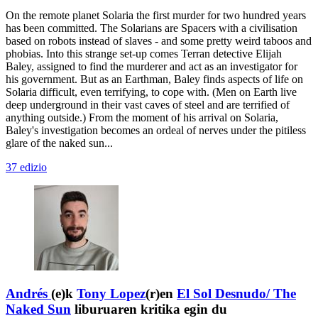
On the remote planet Solaria the first murder for two hundred years
has been committed. The Solarians are Spacers with a civilisation
based on robots instead of slaves - and some pretty weird taboos and
phobias. Into this strange set-up comes Terran detective Elijah
Baley, assigned to find the murderer and act as an investigator for
his government. But as an Earthman, Baley finds aspects of life on
Solaria difficult, even terrifying, to cope with. (Men on Earth live
deep underground in their vast caves of steel and are terrified of
anything outside.) From the moment of his arrival on Solaria,
Baley's investigation becomes an ordeal of nerves under the pitiless
glare of the naked sun...
37 edizio
Andrés
(e)k
Tony Lopez
(r)en
El Sol Desnudo/ The
Naked Sun
liburuaren kritika egin du