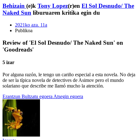
Behizain
(e)k
Tony Lopez
(r)en
El Sol Desnudo/ The
Naked Sun
liburuaren kritika egin du
2021ko aza. 11a
Publikoa
Review of 'El Sol Desnudo/ The Naked Sun' on
'Goodreads'
5 izar
Por alguna razón, le tengo un cariño especial a esta novela. No deja
de ser la típica novela de detectives de Asimov pero el mundo
solariano que describe me llamó mucho la atención.
Erantzun
Bultzatu egoera
Atsegin egoera