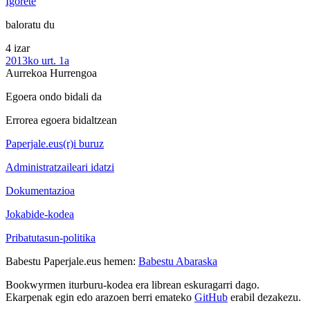
Igorete
baloratu du
4 izar
2013ko urt. 1a
Aurrekoa
Hurrengoa
Egoera ondo bidali da
Errorea egoera bidaltzean
Paperjale.eus(r)i buruz
Administratzaileari idatzi
Dokumentazioa
Jokabide-kodea
Pribatutasun-politika
Babestu Paperjale.eus hemen:
Babestu Abaraska
Bookwyrmen iturburu-kodea era librean eskuragarri dago.
Ekarpenak egin edo arazoen berri emateko
GitHub
erabil dezakezu.