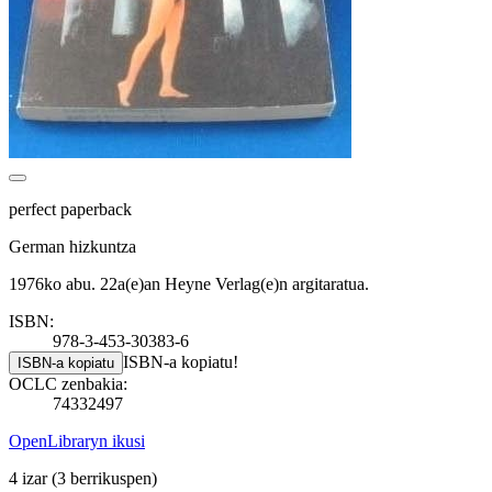
perfect paperback
German hizkuntza
1976ko abu. 22a(e)an Heyne Verlag(e)n argitaratua.
ISBN:
978-3-453-30383-6
ISBN-a kopiatu!
ISBN-a kopiatu
OCLC zenbakia:
74332497
OpenLibraryn ikusi
4 izar
(3 berrikuspen)