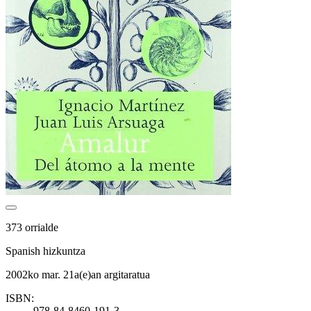
373 orrialde
Spanish hizkuntza
2002ko mar. 21a(e)an argitaratua
ISBN:
978-84-8460-191-3