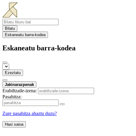
Bilatu
Eskaneatu barra-kodea
Eskaneatu barra-kodea
Ezeztatu
Jakinarazpenak
Erabiltzaile-izena:
Pasahitza:
Zure pasahitza ahaztu duzu?
Hasi saioa