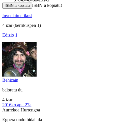
ISBN-a kopiatu!
ISBN-a kopiatu
Inventairen ikusi
4 izar
(berrikuspen 1)
Edizio 1
Behizain
baloratu du
4 izar
2016ko api. 27a
Aurrekoa
Hurrengoa
Egoera ondo bidali da