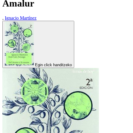
Amalur
,
Ignacio Martínez
Egin click handitzeko