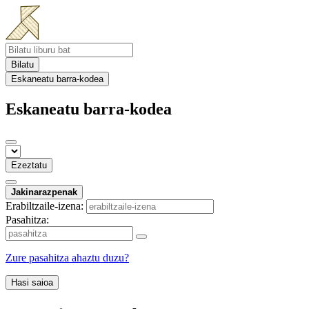
Bilatu
Eskaneatu barra-kodea
Eskaneatu barra-kodea
Ezeztatu
Jakinarazpenak
Erabiltzaile-izena:
Pasahitza:
Zure pasahitza ahaztu duzu?
Hasi saioa