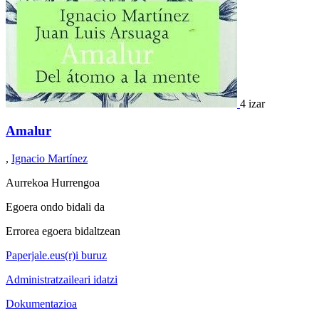
4 izar
Amalur
,
Ignacio Martínez
Aurrekoa
Hurrengoa
Egoera ondo bidali da
Errorea egoera bidaltzean
Paperjale.eus(r)i buruz
Administratzaileari idatzi
Dokumentazioa