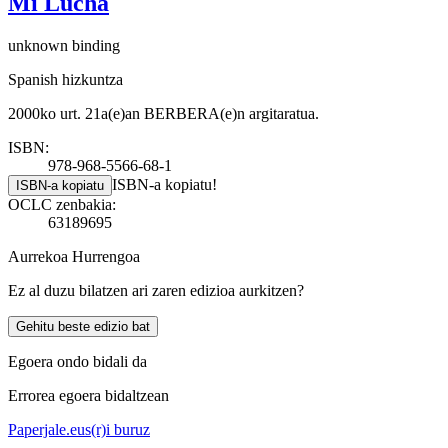
Mi Lucha
unknown binding
Spanish hizkuntza
2000ko urt. 21a(e)an BERBERA(e)n argitaratua.
ISBN:
978-968-5566-68-1
ISBN-a kopiatu!
ISBN-a kopiatu
OCLC zenbakia:
63189695
Aurrekoa
Hurrengoa
Ez al duzu bilatzen ari zaren edizioa aurkitzen?
Gehitu beste edizio bat
Egoera ondo bidali da
Errorea egoera bidaltzean
Paperjale.eus(r)i buruz