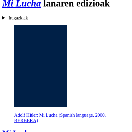
Mi Lucha
lanaren edizioak
Iragazkiak
Adolf Hitler: Mi Lucha (Spanish language, 2000,
BERBERA)