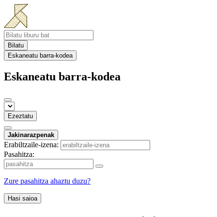
Bilatu
Eskaneatu barra-kodea
Eskaneatu barra-kodea
Ezeztatu
Jakinarazpenak
Erabiltzaile-izena:
Pasahitza:
Zure pasahitza ahaztu duzu?
Hasi saioa