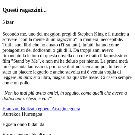
Questi ragazzini...
5 izar
Secondo me, uno dei maggiori pregi di Stephen King è il riuscire a
scrivere "con la mente di un ragazzino" in maniera ineccepibile.
Tutti i suoi libri che ho amato (
IT
su tutti), infatti, hanno come
protagonisti dei dodicenni o giù di lì. Da troppi anni avevo
rimandato la lettura di questa novella da cui è tratto il famosissimo
film "Stand by Me", e non mi ha deluso per niente. La prima metà
mi è piaciuta tantissimo, poi forse il ritmo scema un po'; tuttavia è
stato un piacere leggerlo e anche stavolta mi è venuta voglia di
leggere
un altro
suo libro, magari tra qualche mese. Ci casco sempre
come un pollo.
"
Non ho mai più avuto amici, in seguito, come quelli che avevo a
dodici anni. Gesù, e voi?
"
Erantzun
Bultzatu egoera
Atsegin egoera
Aurrekoa
Hurrengoa
Egoera ondo bidali da
Errorea egoera bidaltzean