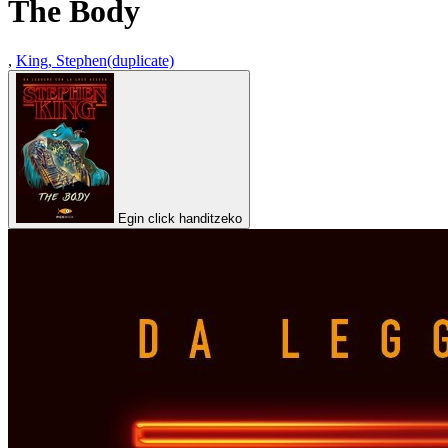
The Body
,
King, Stephen(duplicate)
Egin click handitzeko