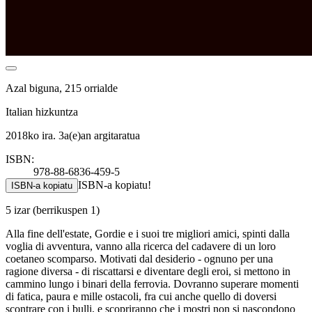
Azal biguna, 215 orrialde
Italian hizkuntza
2018ko ira. 3a(e)an argitaratua
ISBN:
978-88-6836-459-5
ISBN-a kopiatu!
ISBN-a kopiatu
5 izar
(berrikuspen 1)
Alla fine dell'estate, Gordie e i suoi tre migliori amici, spinti dalla
voglia di avventura, vanno alla ricerca del cadavere di un loro
coetaneo scomparso. Motivati dal desiderio - ognuno per una
ragione diversa - di riscattarsi e diventare degli eroi, si mettono in
cammino lungo i binari della ferrovia. Dovranno superare momenti
di fatica, paura e mille ostacoli, fra cui anche quello di doversi
scontrare con i bulli, e scopriranno che i mostri non si nascondono