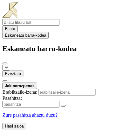
Bilatu
Eskaneatu barra-kodea
Eskaneatu barra-kodea
Ezeztatu
Jakinarazpenak
Erabiltzaile-izena:
Pasahitza:
Zure pasahitza ahaztu duzu?
Hasi saioa