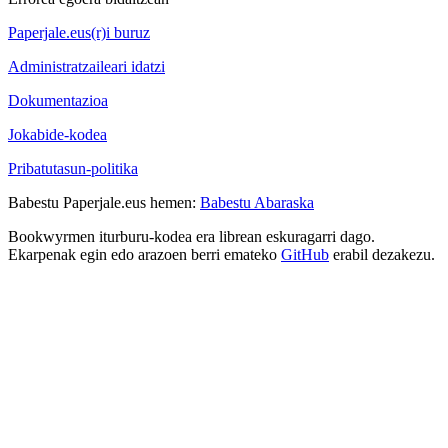
Paperjale.eus(r)i buruz
Administratzaileari idatzi
Dokumentazioa
Jokabide-kodea
Pribatutasun-politika
Babestu Paperjale.eus hemen:
Babestu Abaraska
Bookwyrmen iturburu-kodea era librean eskuragarri dago.
Ekarpenak egin edo arazoen berri emateko
GitHub
erabil dezakezu.