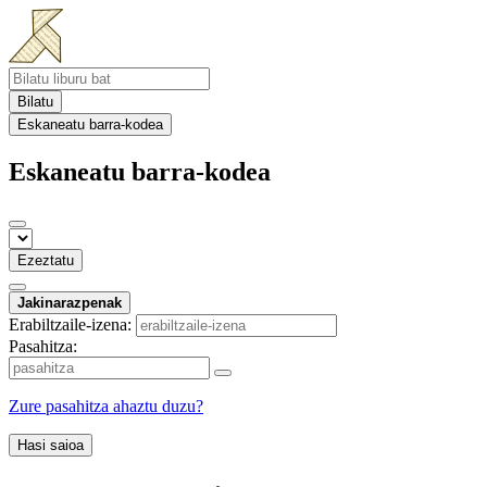
Bilatu
Eskaneatu barra-kodea
Eskaneatu barra-kodea
Ezeztatu
Jakinarazpenak
Erabiltzaile-izena:
Pasahitza:
Zure pasahitza ahaztu duzu?
Hasi saioa