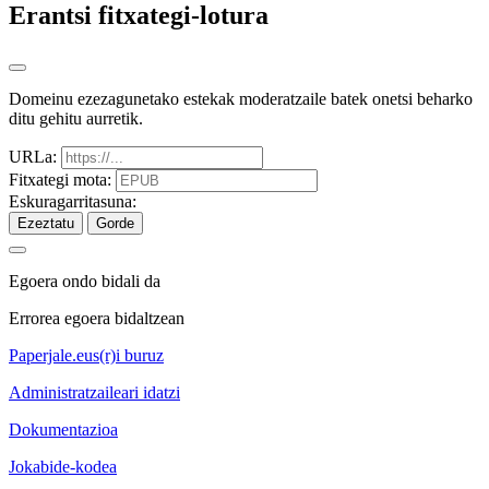
Erantsi fitxategi-lotura
Domeinu ezezagunetako estekak moderatzaile batek onetsi beharko
ditu gehitu aurretik.
URLa:
Fitxategi mota:
Eskuragarritasuna:
Ezeztatu
Gorde
Egoera ondo bidali da
Errorea egoera bidaltzean
Paperjale.eus(r)i buruz
Administratzaileari idatzi
Dokumentazioa
Jokabide-kodea