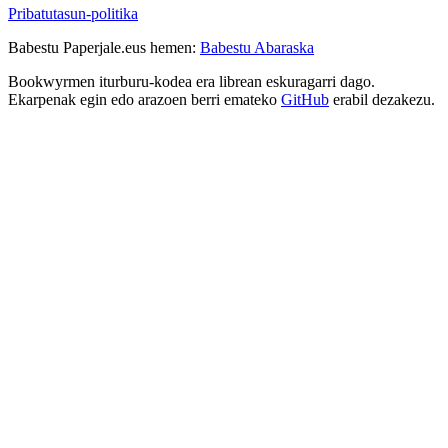
Pribatutasun-politika
Babestu Paperjale.eus hemen:
Babestu Abaraska
Bookwyrmen iturburu-kodea era librean eskuragarri dago.
Ekarpenak egin edo arazoen berri emateko
GitHub
erabil dezakezu.