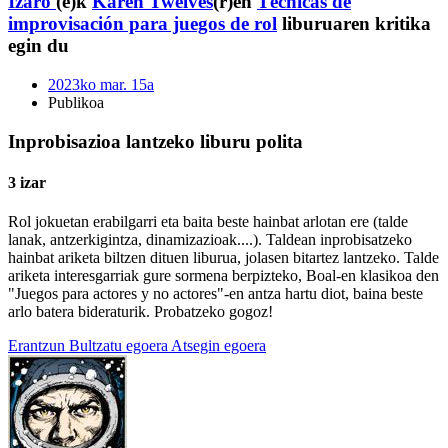
Izaro
(e)k
Karen Twelves
(r)en
Técnicas de
improvisación para juegos de rol
liburuaren kritika
egin du
2023ko mar. 15a
Publikoa
Inprobisazioa lantzeko liburu polita
3 izar
Rol jokuetan erabilgarri eta baita beste hainbat arlotan ere (talde
lanak, antzerkigintza, dinamizazioak....). Taldean inprobisatzeko
hainbat ariketa biltzen dituen liburua, jolasen bitartez lantzeko. Talde
ariketa interesgarriak gure sormena berpizteko, Boal-en klasikoa den
"Juegos para actores y no actores"-en antza hartu diot, baina beste
arlo batera bideraturik. Probatzeko gogoz!
Erantzun
Bultzatu egoera
Atsegin egoera