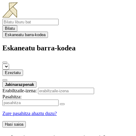
Bilatu
Eskaneatu barra-kodea
Eskaneatu barra-kodea
Ezeztatu
Jakinarazpenak
Erabiltzaile-izena:
Pasahitza:
Zure pasahitza ahaztu duzu?
Hasi saioa