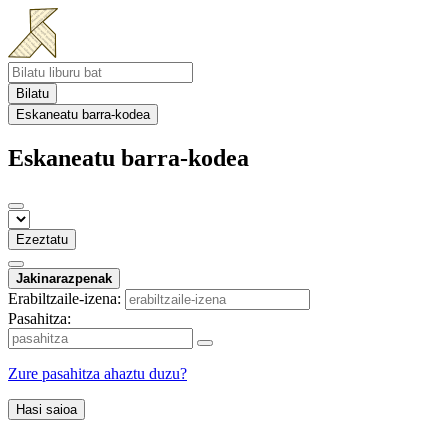
Bilatu
Eskaneatu barra-kodea
Eskaneatu barra-kodea
Ezeztatu
Jakinarazpenak
Erabiltzaile-izena:
Pasahitza:
Zure pasahitza ahaztu duzu?
Hasi saioa