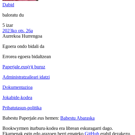
Dabid
baloratu du
5 izar
2023ko ots. 26a
Aurrekoa
Hurrengoa
Egoera ondo bidali da
Errorea egoera bidaltzean
Paperjale.eus(r)i buruz
Administratzaileari idatzi
Dokumentazioa
Jokabide-kodea
Pribatutasun-politika
Babestu Paperjale.eus hemen:
Babestu Abaraska
Bookwyrmen iturburu-kodea era librean eskuragarri dago.
Ekarpenak egin edo arazoen berri emateko
GitHub
erabil dezakezu.