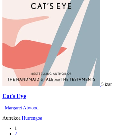
5 izar
Cat's Eye
,
Margaret Atwood
Aurrekoa
Hurrengoa
1
2