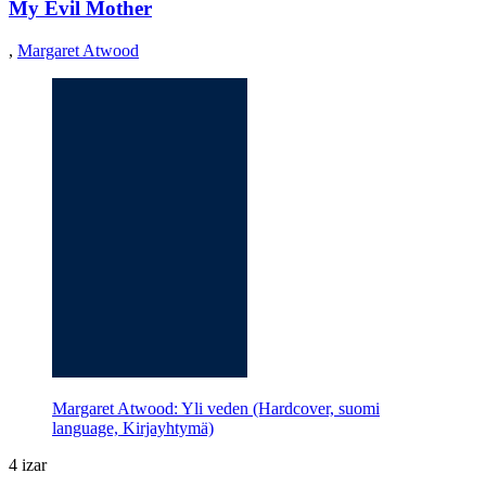
My Evil Mother
,
Margaret Atwood
Margaret Atwood: Yli veden (Hardcover, suomi
language, Kirjayhtymä)
4 izar