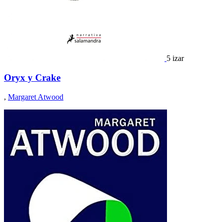
5 izar
Oryx y Crake
,
Margaret Atwood