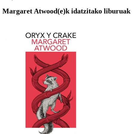
Margaret Atwood(e)k idatzitako liburuak