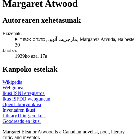
Margaret Atwood
Autorearen xehetasunak
Ezizenak:
מרגרט אטווד
,
مارجريت آتوود
,
Mārgareta Atvuda
, eta beste
30
Jaiotza:
1939ko aza. 17a
Kanpoko estekak
Wikipedia
Webgunea
Ikusi ISNI erregistroa
Ikus ISFDB webgunean
OpenLibraryn ikusi
Inventairen ikusi
LibraryThing-en ikusi
Goodreads-en ikusi
Margaret Eleanor Atwood is a Canadian novelist, poet, literary
critic, and inventor.