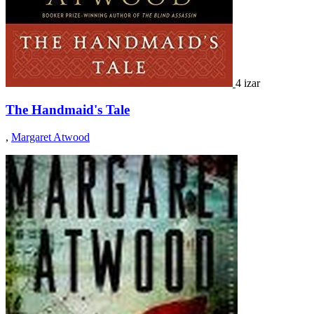
4 izar
The Handmaid's Tale
,
Margaret Atwood