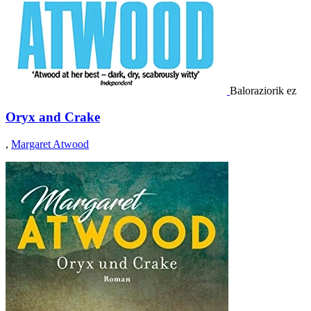
Baloraziorik ez
Oryx and Crake
,
Margaret Atwood