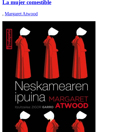
La mujer comestible
,
Margaret Atwood