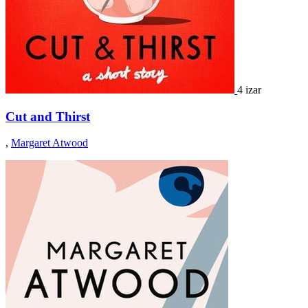
4 izar
Cut and Thirst
,
Margaret Atwood