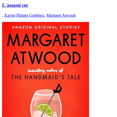
L'assassí cec
,
Xavier Pàmies Giménez
,
Margaret Atwood