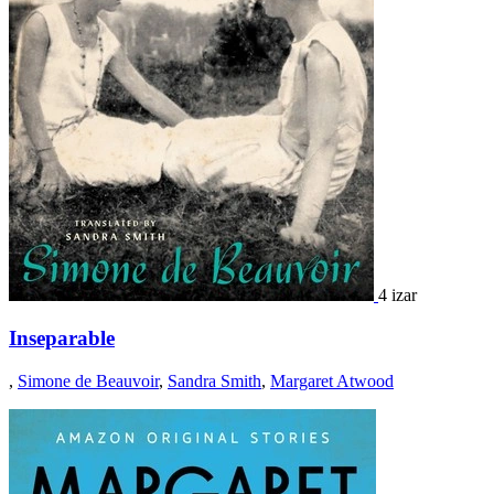
4 izar
Inseparable
,
Simone de Beauvoir
,
Sandra Smith
,
Margaret Atwood