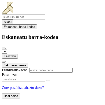
Bilatu
Eskaneatu barra-kodea
Eskaneatu barra-kodea
Ezeztatu
Jakinarazpenak
Erabiltzaile-izena:
Pasahitza:
Zure pasahitza ahaztu duzu?
Hasi saioa