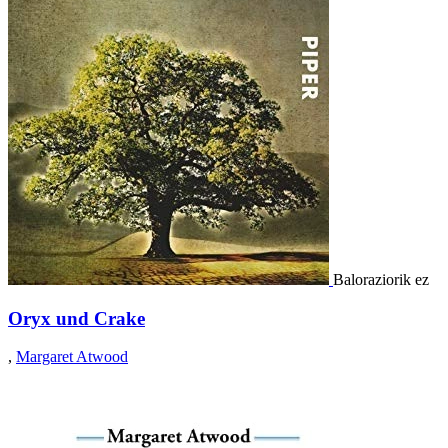
Baloraziorik ez
Oryx und Crake
,
Margaret Atwood