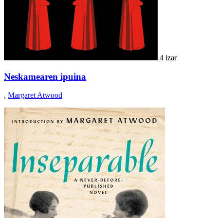
4 izar
Neskamearen ipuina
,
Margaret Atwood