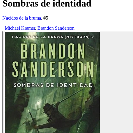
Sombras de identidad
Nacidos de la bruma
, #
5
,
Michael Kramer
,
Brandon Sanderson