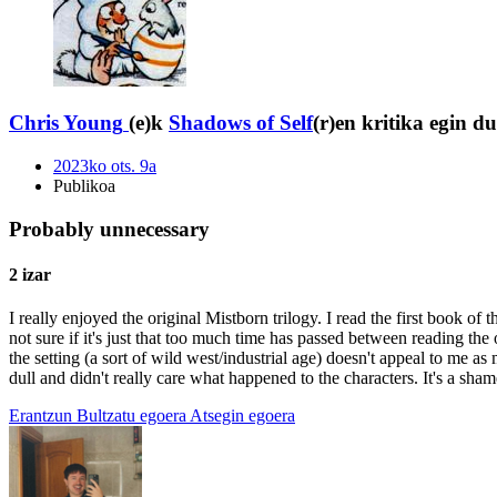
Chris Young
(e)k
Shadows of Self
(r)en kritika egin du
2023ko ots. 9a
Publikoa
Probably unnecessary
2 izar
I really enjoyed the original Mistborn trilogy. I read the first book of
not sure if it's just that too much time has passed between reading the o
the setting (a sort of wild west/industrial age) doesn't appeal to me as
dull and didn't really care what happened to the characters. It's a sham
Erantzun
Bultzatu egoera
Atsegin egoera