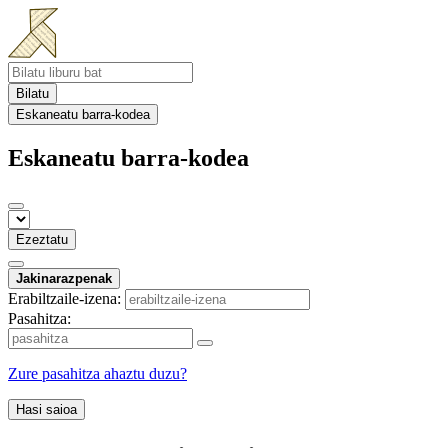
Bilatu
Eskaneatu barra-kodea
Eskaneatu barra-kodea
Ezeztatu
Jakinarazpenak
Erabiltzaile-izena:
Pasahitza:
Zure pasahitza ahaztu duzu?
Hasi saioa