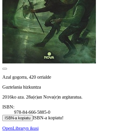
Azal gogorra, 420 orrialde
Gaztelania hizkuntza
2016ko aza. 28a(e)an Nova(e)n argitaratua.
ISBN:
978-84-666-5885-0
ISBN-a kopiatu!
ISBN-a kopiatu
OpenLibraryn ikusi