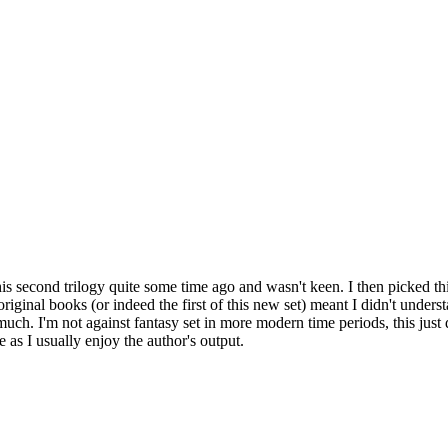
 this second trilogy quite some time ago and wasn't keen. I then picked t
riginal books (or indeed the first of this new set) meant I didn't understa
 much. I'm not against fantasy set in more modern time periods, this just d
e as I usually enjoy the author's output.