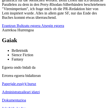
gefährlich für die Menschen werden. Beim Lesen sah ich deutliche
Parallelen zu dem in den Perry-Rhodan-Silberbänden beschriebenen
"Virenimperium", ich frage mich ob die PR-Redaktion hier von
Lem inspiriert wurde. Alles in allem gute SF, nur das Ende des
Buches kommt etwas überraschend.
Erantzun
Bultzatu egoera
Atsegin egoera
Aurrekoa
Hurrengoa
Gaiak
Belletristik
Sience Fiction
Fantasy
Egoera ondo bidali da
Errorea egoera bidaltzean
Paperjale.eus(r)i buruz
Administratzaileari idatzi
Dokumentazioa