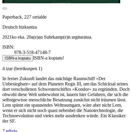
Paperback, 227 orrialde
Deutsch hizkuntza
2021ko eka. 20a(e)an Suhrkamp(e)n argitaratua.
ISBN:
978-3-518-47148-7
ISBN-a kopiatu!
ISBN-a kopiatu
4 izar
(berrikuspen 1)
In ferner Zukunft landet das mächtige Raumschiff »Der
Unbesiegbare« auf dem Planeten Regis III, um das Schicksal seines
dort verschollenen Schwesterschiffes »Kondor« zu ergründen. Doch
obwohl diese Welt unbewohnt ist, lauern hier Gefahren, die sich die
selbstgewisse menschliche Besatzung zunächst nicht träumen lässt.
Lem spinnt ein spannendes Weltraumgarn, wäre aber nicht Lem,
wenn er sich nicht noch quasi nebenbei die Nanotechnologie, die
Technoevolution und vieles mehr ausdenken würde. Ein Klassiker
der SF.
7 edizio