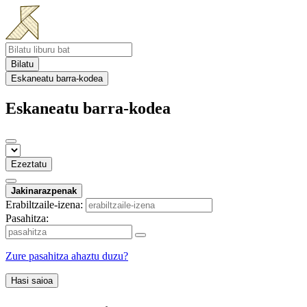
Bilatu
Eskaneatu barra-kodea
Eskaneatu barra-kodea
Ezeztatu
Jakinarazpenak
Erabiltzaile-izena:
Pasahitza:
Zure pasahitza ahaztu duzu?
Hasi saioa