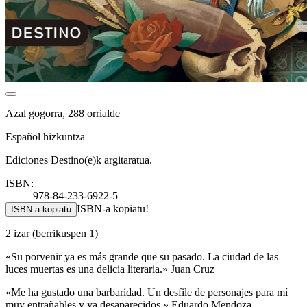
Azal gogorra, 288 orrialde
Español hizkuntza
Ediciones Destino(e)k argitaratua.
ISBN:
978-84-233-6922-5
ISBN-a kopiatu!
ISBN-a kopiatu
2 izar
(berrikuspen 1)
«Su porvenir ya es más grande que su pasado. La ciudad de las
luces muertas es una delicia literaria.» Juan Cruz
«Me ha gustado una barbaridad. Un desfile de personajes para mí
muy entrañables y ya desaparecidos.» Eduardo Mendoza