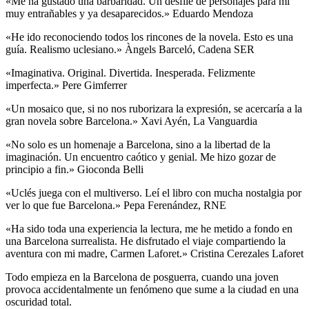
«Me ha gustado una barbaridad. Un desfile de personajes para mí
muy entrañables y ya desaparecidos.» Eduardo Mendoza
«He ido reconociendo todos los rincones de la novela. Esto es una
guía. Realismo uclesiano.» Àngels Barceló, Cadena SER
«Imaginativa. Original. Divertida. Inesperada. Felizmente
imperfecta.» Pere Gimferrer
«Un mosaico que, si no nos ruborizara la expresión, se acercaría a la
gran novela sobre Barcelona.» Xavi Ayén, La Vanguardia
«No solo es un homenaje a Barcelona, sino a la libertad de la
imaginación. Un encuentro caótico y genial. Me hizo gozar de
principio a fin.» Gioconda Belli
«Uclés juega con el multiverso. Leí el libro con mucha nostalgia por
ver lo que fue Barcelona.» Pepa Ferenández, RNE
«Ha sido toda una experiencia la lectura, me he metido a fondo en
una Barcelona surrealista. He disfrutado el viaje compartiendo la
aventura con mi madre, Carmen Laforet.» Cristina Cerezales Laforet
Todo empieza en la Barcelona de posguerra, cuando una joven
provoca accidentalmente un fenómeno que sume a la ciudad en una
oscuridad total.