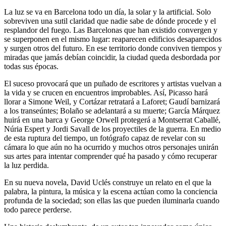
La luz se va en Barcelona todo un día, la solar y la artificial. Solo
sobreviven una sutil claridad que nadie sabe de dónde procede y el
resplandor del fuego. Las Barcelonas que han existido convergen y
se superponen en el mismo lugar: reaparecen edificios desaparecidos
y surgen otros del futuro. En ese territorio donde conviven tiempos y
miradas que jamás debían coincidir, la ciudad queda desbordada por
todas sus épocas.
El suceso provocará que un puñado de escritores y artistas vuelvan a
la vida y se crucen en encuentros improbables. Así, Picasso hará
llorar a Simone Weil, y Cortázar retratará a Laforet; Gaudí barnizará
a los transeúntes; Bolaño se adelantará a su muerte; García Márquez
huirá en una barca y George Orwell protegerá a Montserrat Caballé,
Núria Espert y Jordi Savall de los proyectiles de la guerra. En medio
de esta ruptura del tiempo, un fotógrafo capaz de revelar con su
cámara lo que aún no ha ocurrido y muchos otros personajes unirán
sus artes para intentar comprender qué ha pasado y cómo recuperar
la luz perdida.
En su nueva novela, David Uclés construye un relato en el que la
palabra, la pintura, la música y la escena actúan como la conciencia
profunda de la sociedad; son ellas las que pueden iluminarla cuando
todo parece perderse.