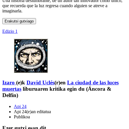
Una historia deslumbrante, de un autor tan innovador como único,
que recuerda que la luz regresa cuando alguien se atreve a
imaginarla.
Erakutsi gutxiago
Edizio 1
Izaro
(e)k
David Uclés
(r)en
La ciudad de las luces
muertas
liburuaren kritika egin du (Áncora &
Delfín)
Api 24
Api 24(e)an editatua
Publikoa
Ezer gutxi esan dit