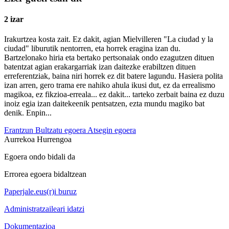
2 izar
Irakurtzea kosta zait. Ez dakit, agian Mielvilleren "La ciudad y la
ciudad" liburutik nentorren, eta horrek eragina izan du.
Bartzelonako hiria eta bertako pertsonaiak ondo ezagutzen dituen
batentzat agian erakargarriak izan daitezke erabiltzen dituen
erreferentziak, baina niri horrek ez dit batere lagundu. Hasiera polita
izan arren, gero trama ere nahiko ahula ikusi dut, ez da errealismo
magikoa, ez fikzioa-erreala... ez dakit... tarteko zerbait baina ez duzu
inoiz egia izan daitekeenik pentsatzen, ezta mundu magiko bat
denik. Enpin...
Erantzun
Bultzatu egoera
Atsegin egoera
Aurrekoa
Hurrengoa
Egoera ondo bidali da
Errorea egoera bidaltzean
Paperjale.eus(r)i buruz
Administratzaileari idatzi
Dokumentazioa