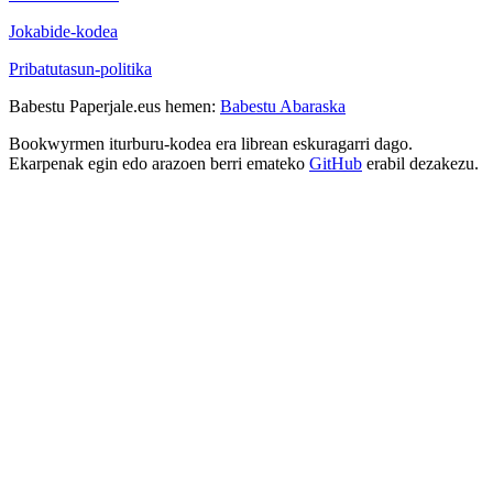
Jokabide-kodea
Pribatutasun-politika
Babestu Paperjale.eus hemen:
Babestu Abaraska
Bookwyrmen iturburu-kodea era librean eskuragarri dago.
Ekarpenak egin edo arazoen berri emateko
GitHub
erabil dezakezu.