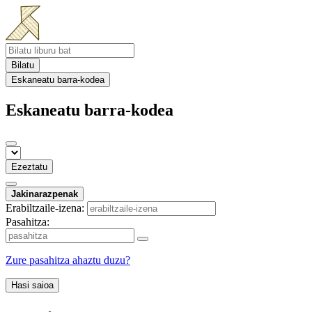
Bilatu
Eskaneatu barra-kodea
Eskaneatu barra-kodea
Ezeztatu
Jakinarazpenak
Erabiltzaile-izena:
Pasahitza:
Zure pasahitza ahaztu duzu?
Hasi saioa