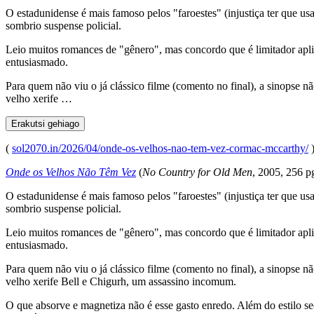
O estadunidense é mais famoso pelos "faroestes" (injustiça ter que u
sombrio suspense policial.
Leio muitos romances de "gênero", mas concordo que é limitador apli
entusiasmado.
Para quem não viu o já clássico filme (comento no final), a sinopse 
velho xerife …
Erakutsi gehiago
(
sol2070.in/2026/04/onde-os-velhos-nao-tem-vez-cormac-mccarthy/
Onde os Velhos Não Têm Vez
(
No Country for Old Men
, 2005, 256 p
O estadunidense é mais famoso pelos "faroestes" (injustiça ter que u
sombrio suspense policial.
Leio muitos romances de "gênero", mas concordo que é limitador apli
entusiasmado.
Para quem não viu o já clássico filme (comento no final), a sinopse 
velho xerife Bell e Chigurh, um assassino incomum.
O que absorve e magnetiza não é esse gasto enredo. Além do estilo 