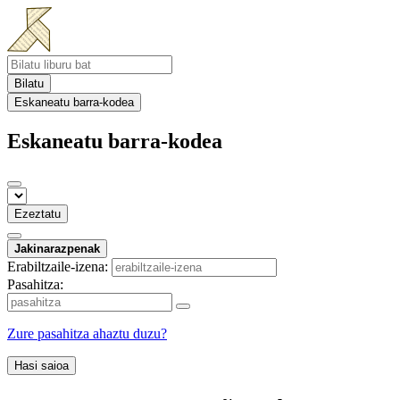
Bilatu
Eskaneatu barra-kodea
Eskaneatu barra-kodea
Ezeztatu
Jakinarazpenak
Erabiltzaile-izena:
Pasahitza:
Zure pasahitza ahaztu duzu?
Hasi saioa