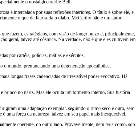
specialmente o nostálgico xerife Bell.
a é intercalada por suas reflexões interiores. O título é sobre ele, e
seriamente o que de fato seria o diabo. McCarthy não é um autor
que fazem, estratégicos, com visão de longo prazo e, principalmente,
ção geral, talvez até cósmica. Na verdade, não é que eles cultivem em
s por cartéis, polícias, máfias e exércitos.
ndo o mundo, prenunciando uma degeneração apocalíptica.
nais longas frases cadenciadas de irresistível poder evocativo. Há
brinco no nariz. Mas ele oculta um tormento interno. Sua história
dirigiram uma adaptação exemplar, seguindo o ritmo seco e duro, sem
 é uma força da natureza, talvez em seu papel mais inesquecível.
malmente coerente, do outro lado. Provavelmente, nem teria como, sob