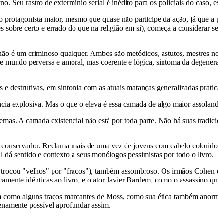
 Seu rastro de extermínio serial é inédito para os policiais do caso, e
protagonista maior, mesmo que quase não participe da ação, já que a pros
es sobre certo e errado do que na religião em si), começa a considerar 
não é um criminoso qualquer. Ambos são metódicos, astutos, mestres no 
de mundo perversa e amoral, mas coerente e lógica, sintoma da degenera
 destrutivas, em sintonia com as atuais matanças generalizadas praticada
ncia explosiva. Mas o que o eleva é essa camada de algo maior assola
emas. A camada existencial não está por toda parte. Não há suas tradicio
conservador. Reclama mais de uma vez de jovens com cabelo colorido e 
l dá sentido e contexto a seus monólogos pessimistas por todo o livro.
o trocou "velhos" por "fracos"), também assombroso. Os irmãos Cohen 
mente idênticas ao livro, e o ator Javier Bardem, como o assassino que
ssim como alguns traços marcantes de Moss, como sua ética também anor
lenamente possível aprofundar assim.