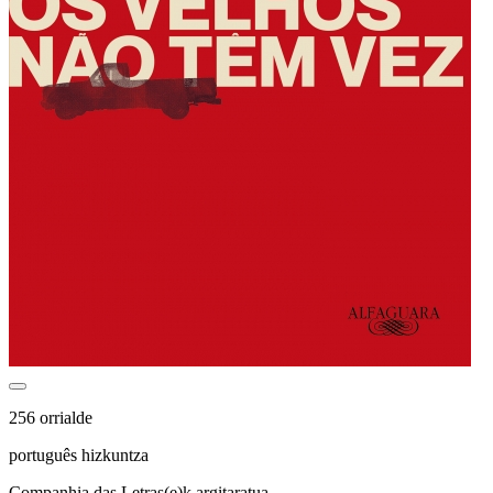
256 orrialde
português hizkuntza
Companhia das Letras(e)k argitaratua.