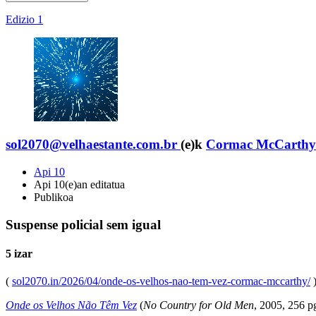
Edizio 1
sol2070@velhaestante.com.br
(e)k
Cormac McCarthy
Api 10
Api 10(e)an editatua
Publikoa
Suspense policial sem igual
5 izar
(
sol2070.in/2026/04/onde-os-velhos-nao-tem-vez-cormac-mccarthy/
Onde os Velhos Não Têm Vez
(
No Country for Old Men
, 2005, 256 p