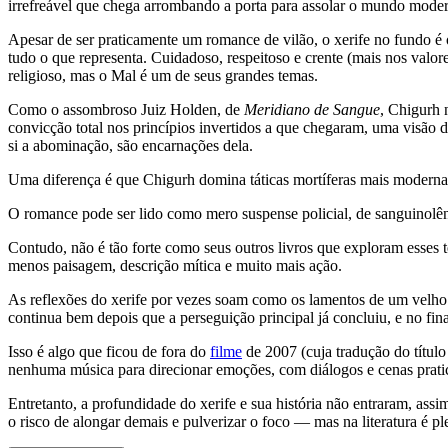
irrefreável que chega arrombando a porta para assolar o mundo moderno.
Apesar de ser praticamente um romance de vilão, o xerife no fundo é o 
tudo o que representa. Cuidadoso, respeitoso e crente (mais nos valor
religioso, mas o Mal é um de seus grandes temas.
Como o assombroso Juiz Holden, de
Meridiano de Sangue
, Chigurh 
convicção total nos princípios invertidos a que chegaram, uma visão 
si a abominação, são encarnações dela.
Uma diferença é que Chigurh domina táticas mortíferas mais modernas e
O romance pode ser lido como mero suspense policial, de sanguinolê
Contudo, não é tão forte como seus outros livros que exploram esses t
menos paisagem, descrição mítica e muito mais ação.
As reflexões do xerife por vezes soam como os lamentos de um velho 
continua bem depois que a perseguição principal já concluiu, e no fina
Isso é algo que ficou de fora do
filme
de 2007 (cuja tradução do títul
nenhuma música para direcionar emoções, com diálogos e cenas pratica
Entretanto, a profundidade do xerife e sua história não entraram, a
o risco de alongar demais e pulverizar o foco — mas na literatura é p