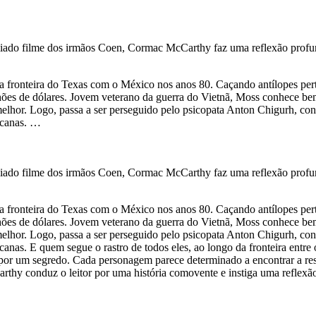
emiado filme dos irmãos Coen, Cormac McCarthy faz uma reflexão profu
a fronteira do Texas com o México nos anos 80. Caçando antílopes pe
hões de dólares. Jovem veterano da guerra do Vietnã, Moss conhece bem
melhor. Logo, passa a ser perseguido pelo psicopata Anton Chigurh, con
icanas. …
emiado filme dos irmãos Coen, Cormac McCarthy faz uma reflexão profu
a fronteira do Texas com o México nos anos 80. Caçando antílopes pe
hões de dólares. Jovem veterano da guerra do Vietnã, Moss conhece bem
melhor. Logo, passa a ser perseguido pelo psicopata Anton Chigurh, con
canas. E quem segue o rastro de todos eles, ao longo da fronteira entr
 por um segredo. Cada personagem parece determinado a encontrar a res
arthy conduz o leitor por uma história comovente e instiga uma reflexã