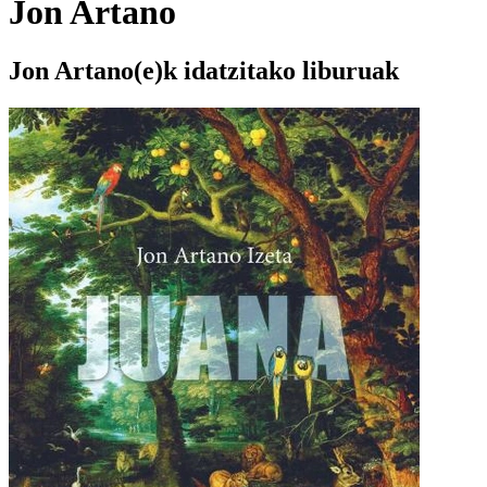
Jon Artano
Jon Artano(e)k idatzitako liburuak