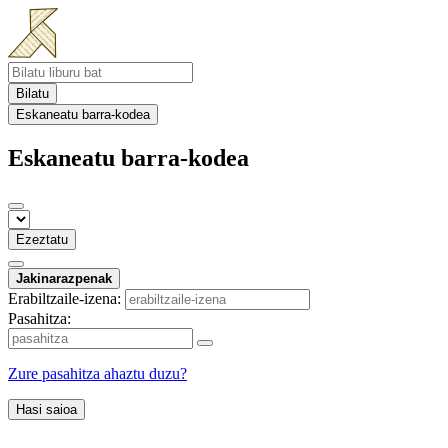
Bilatu
Eskaneatu barra-kodea
Eskaneatu barra-kodea
Ezeztatu
Jakinarazpenak
Erabiltzaile-izena:
Pasahitza:
Zure pasahitza ahaztu duzu?
Hasi saioa