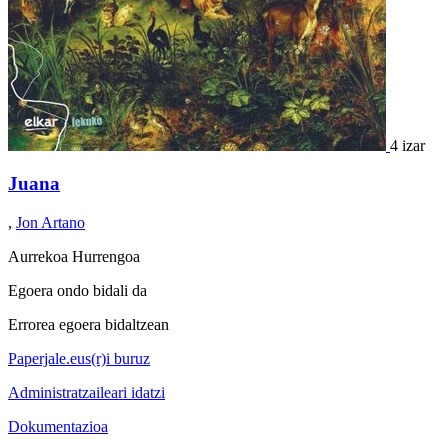
4 izar
Juana
,
Jon Artano
Aurrekoa
Hurrengoa
Egoera ondo bidali da
Errorea egoera bidaltzean
Paperjale.eus(r)i buruz
Administratzaileari idatzi
Dokumentazioa