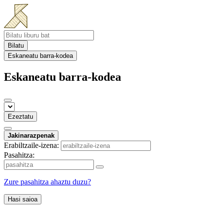
Bilatu
Eskaneatu barra-kodea
Eskaneatu barra-kodea
Ezeztatu
Jakinarazpenak
Erabiltzaile-izena:
Pasahitza:
Zure pasahitza ahaztu duzu?
Hasi saioa