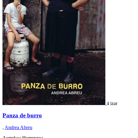
4 izar
Panza de burro
,
Andrea Abreu
Aurrekoa
Hurrengoa