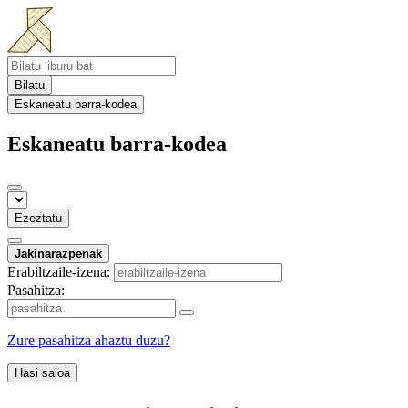
Bilatu
Eskaneatu barra-kodea
Eskaneatu barra-kodea
Ezeztatu
Jakinarazpenak
Erabiltzaile-izena:
Pasahitza:
Zure pasahitza ahaztu duzu?
Hasi saioa