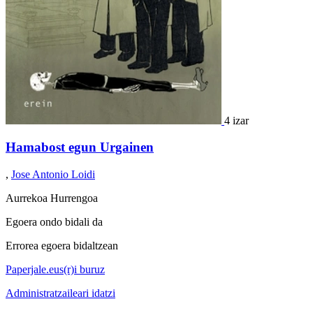
4 izar
Hamabost egun Urgainen
,
Jose Antonio Loidi
Aurrekoa
Hurrengoa
Egoera ondo bidali da
Errorea egoera bidaltzean
Paperjale.eus(r)i buruz
Administratzaileari idatzi