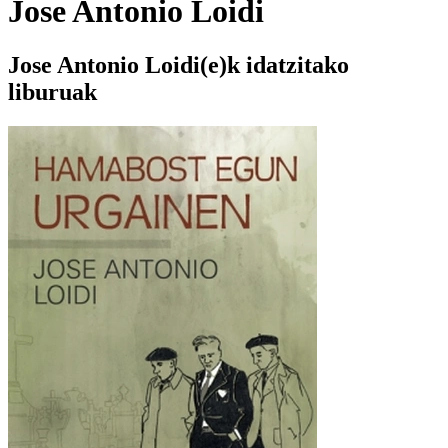
Jose Antonio Loidi
Jose Antonio Loidi(e)k idatzitako
liburuak