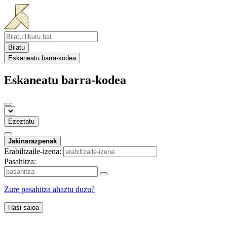
Bilatu
Eskaneatu barra-kodea
Eskaneatu barra-kodea
Ezeztatu
Jakinarazpenak
Erabiltzaile-izena:
Pasahitza:
Zure pasahitza ahaztu duzu?
Hasi saioa