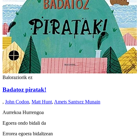
Baloraziorik ez
Badatoz piratak!
,
John Codon
,
Matt Hunt
,
Amets Santxez Munain
Aurrekoa
Hurrengoa
Egoera ondo bidali da
Errorea egoera bidaltzean