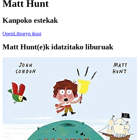
Matt Hunt
Kanpoko estekak
OpenLibraryn ikusi
Matt Hunt(e)k idatzitako liburuak