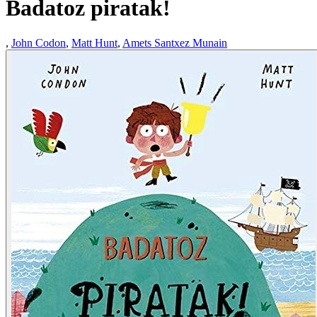
Badatoz piratak!
,
John Codon
,
Matt Hunt
,
Amets Santxez Munain