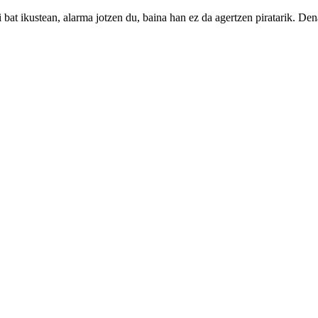
 bat ikustean, alarma jotzen du, baina han ez da agertzen piratarik. D