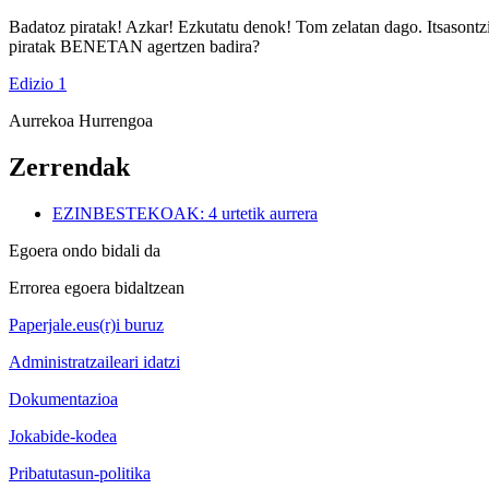
Badatoz piratak! Azkar! Ezkutatu denok! Tom zelatan dago. Itsasontzi
piratak BENETAN agertzen badira?
Edizio 1
Aurrekoa
Hurrengoa
Zerrendak
EZINBESTEKOAK: 4 urtetik aurrera
Egoera ondo bidali da
Errorea egoera bidaltzean
Paperjale.eus(r)i buruz
Administratzaileari idatzi
Dokumentazioa
Jokabide-kodea
Pribatutasun-politika