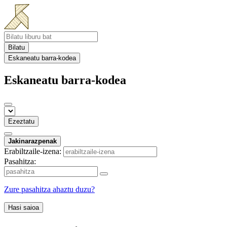
Bilatu
Eskaneatu barra-kodea
Eskaneatu barra-kodea
Ezeztatu
Jakinarazpenak
Erabiltzaile-izena:
Pasahitza:
Zure pasahitza ahaztu duzu?
Hasi saioa