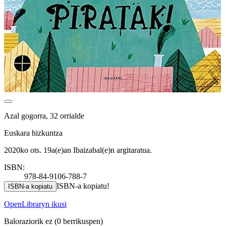
Azal gogorra, 32 orrialde
Euskara hizkuntza
2020ko ots. 19a(e)an Ibaizabal(e)n argitaratua.
ISBN:
978-84-9106-788-7
ISBN-a kopiatu!
ISBN-a kopiatu
OpenLibraryn ikusi
Baloraziorik ez
(0 berrikuspen)