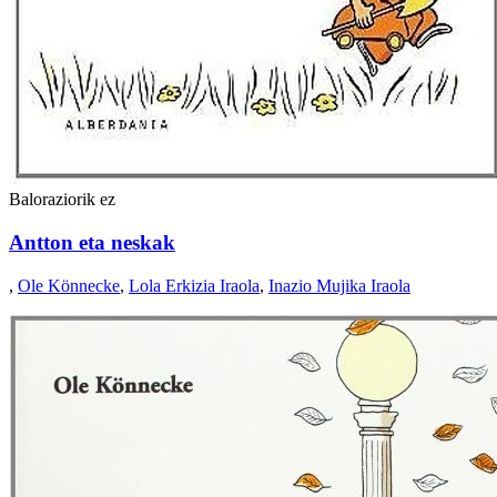
Baloraziorik ez
Antton eta neskak
,
Ole Könnecke
,
Lola Erkizia Iraola
,
Inazio Mujika Iraola