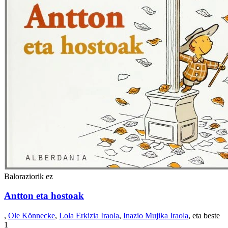
Baloraziorik ez
Antton eta hostoak
,
Ole Könnecke
,
Lola Erkizia Iraola
,
Inazio Mujika Iraola
, eta beste
1