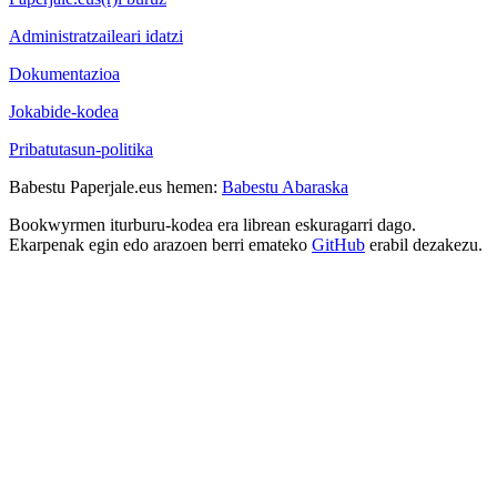
Administratzaileari idatzi
Dokumentazioa
Jokabide-kodea
Pribatutasun-politika
Babestu Paperjale.eus hemen:
Babestu Abaraska
Bookwyrmen iturburu-kodea era librean eskuragarri dago.
Ekarpenak egin edo arazoen berri emateko
GitHub
erabil dezakezu.