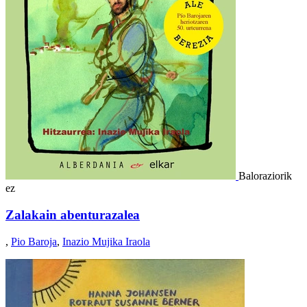
Baloraziorik
ez
Zalakain abenturazalea
,
Pio Baroja
,
Inazio Mujika Iraola