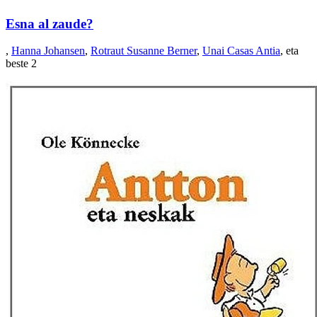
Esna al zaude?
,
Hanna Johansen
,
Rotraut Susanne Berner
,
Unai Casas Antia
, eta
beste 2