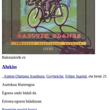
Baloraziorik ez
Alukiss
,
Antton Olariaga Aranburu
,
Goyhetche
,
Felipe Juaristi
, eta beste 21
Aurrekoa
Hurrengoa
Egoera ondo bidali da
Errorea egoera bidaltzean
Paperjale.eus(r)i buruz