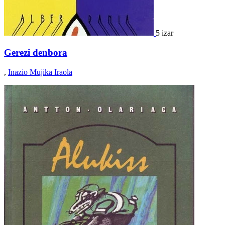
5 izar
Gerezi denbora
,
Inazio Mujika Iraola