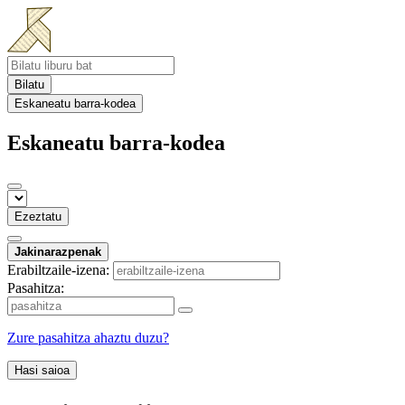
Bilatu
Eskaneatu barra-kodea
Eskaneatu barra-kodea
Ezeztatu
Jakinarazpenak
Erabiltzaile-izena:
Pasahitza:
Zure pasahitza ahaztu duzu?
Hasi saioa