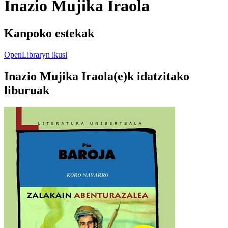
Inazio Mujika Iraola
Kanpoko estekak
OpenLibraryn ikusi
Inazio Mujika Iraola(e)k idatzitako
liburuak