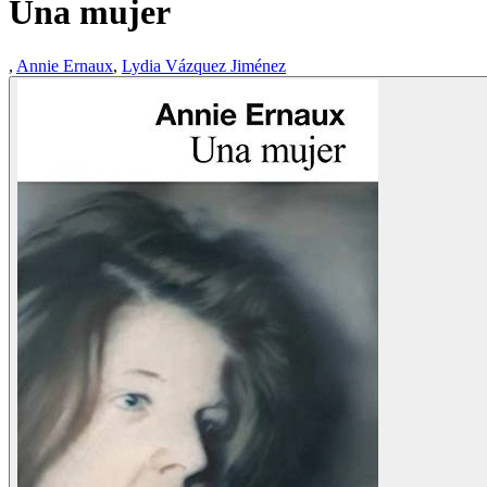
Una mujer
,
Annie Ernaux
,
Lydia Vázquez Jiménez