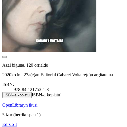
Azal biguna, 120 orrialde
2020ko ira. 23a(e)an Editorial Cabaret Voltaire(e)n argitaratua.
ISBN:
978-84-121753-1-8
ISBN-a kopiatu!
ISBN-a kopiatu
OpenLibraryn ikusi
5 izar
(berrikuspen 1)
Edizio 1