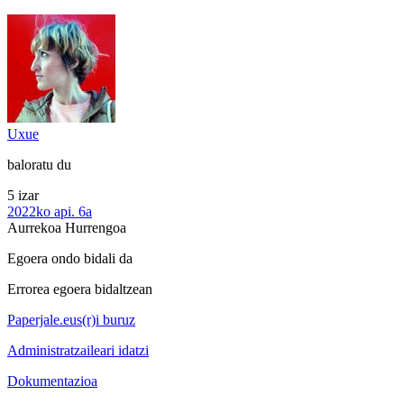
Uxue
baloratu du
5 izar
2022ko api. 6a
Aurrekoa
Hurrengoa
Egoera ondo bidali da
Errorea egoera bidaltzean
Paperjale.eus(r)i buruz
Administratzaileari idatzi
Dokumentazioa