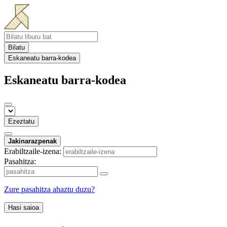
Bilatu
Eskaneatu barra-kodea
Eskaneatu barra-kodea
Ezeztatu
Jakinarazpenak
Erabiltzaile-izena:
Pasahitza:
Zure pasahitza ahaztu duzu?
Hasi saioa