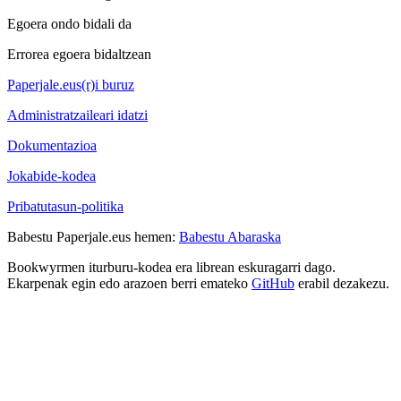
Egoera ondo bidali da
Errorea egoera bidaltzean
Paperjale.eus(r)i buruz
Administratzaileari idatzi
Dokumentazioa
Jokabide-kodea
Pribatutasun-politika
Babestu Paperjale.eus hemen:
Babestu Abaraska
Bookwyrmen iturburu-kodea era librean eskuragarri dago.
Ekarpenak egin edo arazoen berri emateko
GitHub
erabil dezakezu.