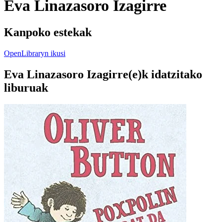
Eva Linazasoro Izagirre
Kanpoko estekak
OpenLibraryn ikusi
Eva Linazasoro Izagirre(e)k idatzitako
liburuak