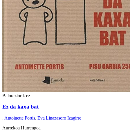
Baloraziorik ez
Ez da kaxa bat
,
Antoinette Portis
,
Eva Linazasoro Izagirre
Aurrekoa
Hurrengoa