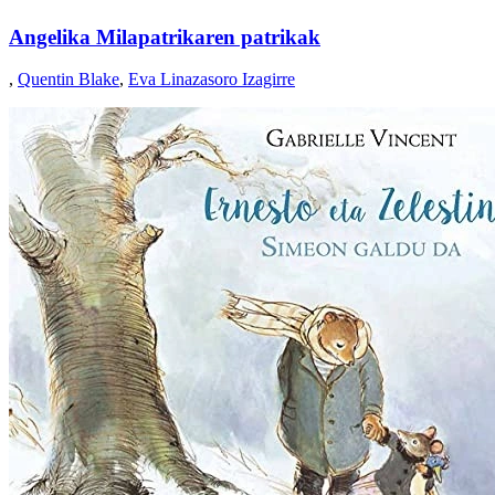
Angelika Milapatrikaren patrikak
,
Quentin Blake
,
Eva Linazasoro Izagirre