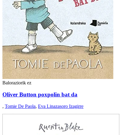
Baloraziorik ez
Oliver Button poxpolin bat da
,
Tomie De Paola
,
Eva Linazasoro Izagirre