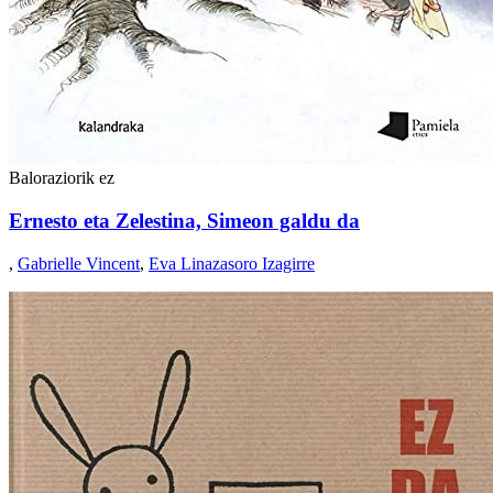
Baloraziorik ez
Ernesto eta Zelestina, Simeon galdu da
,
Gabrielle Vincent
,
Eva Linazasoro Izagirre