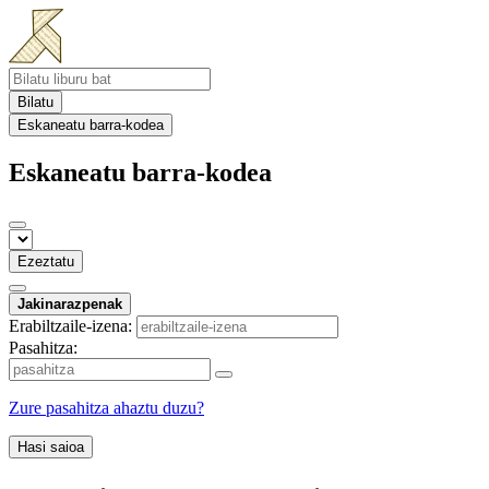
Bilatu
Eskaneatu barra-kodea
Eskaneatu barra-kodea
Ezeztatu
Jakinarazpenak
Erabiltzaile-izena:
Pasahitza:
Zure pasahitza ahaztu duzu?
Hasi saioa