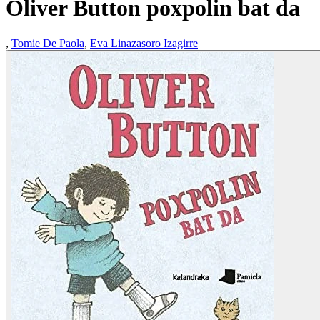
Oliver Button poxpolin bat da
,
Tomie De Paola
,
Eva Linazasoro Izagirre