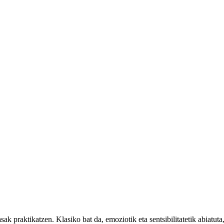
ak praktikatzen. Klasiko bat da, emoziotik eta sentsibilitatetik abiatuta