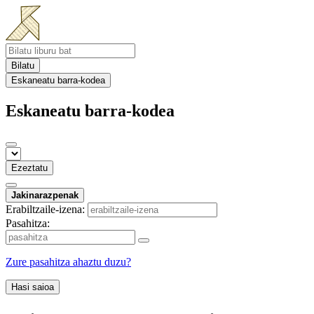
Bilatu
Eskaneatu barra-kodea
Eskaneatu barra-kodea
Ezeztatu
Jakinarazpenak
Erabiltzaile-izena:
Pasahitza:
Zure pasahitza ahaztu duzu?
Hasi saioa