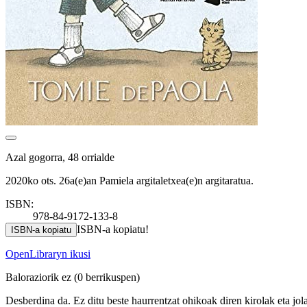
Azal gogorra, 48 orrialde
2020ko ots. 26a(e)an Pamiela argitaletxea(e)n argitaratua.
ISBN:
978-84-9172-133-8
ISBN-a kopiatu!
ISBN-a kopiatu
OpenLibraryn ikusi
Baloraziorik ez
(0 berrikuspen)
Desberdina da. Ez ditu beste haurrentzat ohikoak diren kirolak eta jolas