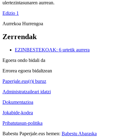
ulertezintasunaren aurrean.
Edizio 1
Aurrekoa
Hurrengoa
Zerrendak
EZINBESTEKOAK: 6 urtetik aurrera
Egoera ondo bidali da
Errorea egoera bidaltzean
Paperjale.eus(r)i buruz
Administratzaileari idatzi
Dokumentazioa
Jokabide-kodea
Pribatutasun-politika
Babestu Paperjale.eus hemen:
Babestu Abaraska