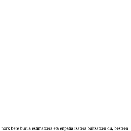
, nork bere burua estimatzera eta enpatia izatera bultzatzen du, besteen