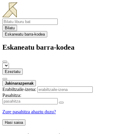
Bilatu
Eskaneatu barra-kodea
Eskaneatu barra-kodea
Ezeztatu
Jakinarazpenak
Erabiltzaile-izena:
Pasahitza:
Zure pasahitza ahaztu duzu?
Hasi saioa