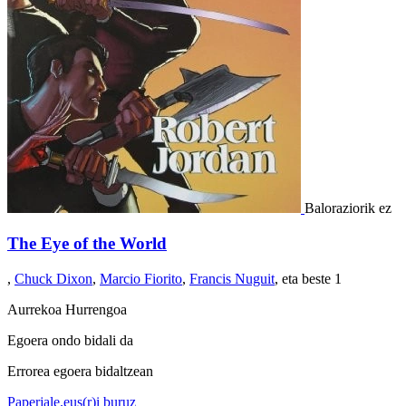
Baloraziorik ez
The Eye of the World
,
Chuck Dixon
,
Marcio Fiorito
,
Francis Nuguit
, eta beste 1
Aurrekoa
Hurrengoa
Egoera ondo bidali da
Errorea egoera bidaltzean
Paperjale.eus(r)i buruz