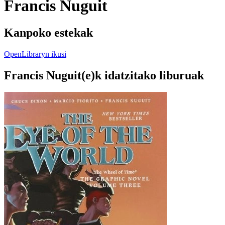
Francis Nuguit
Kanpoko estekak
OpenLibraryn ikusi
Francis Nuguit(e)k idatzitako liburuak