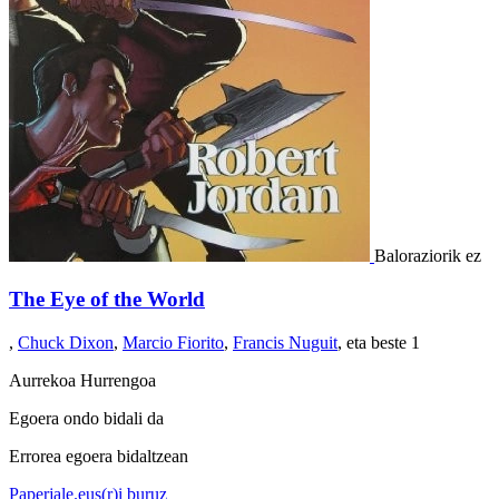
Baloraziorik ez
The Eye of the World
,
Chuck Dixon
,
Marcio Fiorito
,
Francis Nuguit
, eta beste 1
Aurrekoa
Hurrengoa
Egoera ondo bidali da
Errorea egoera bidaltzean
Paperjale.eus(r)i buruz