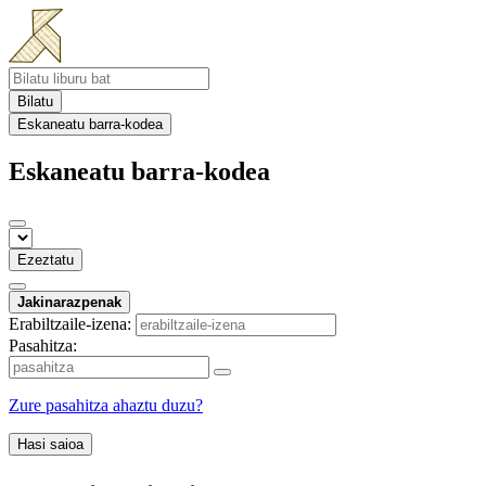
Bilatu
Eskaneatu barra-kodea
Eskaneatu barra-kodea
Ezeztatu
Jakinarazpenak
Erabiltzaile-izena:
Pasahitza:
Zure pasahitza ahaztu duzu?
Hasi saioa