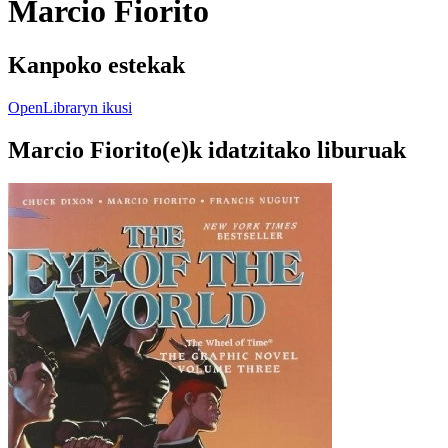
Marcio Fiorito
Kanpoko estekak
OpenLibraryn ikusi
Marcio Fiorito(e)k idatzitako liburuak