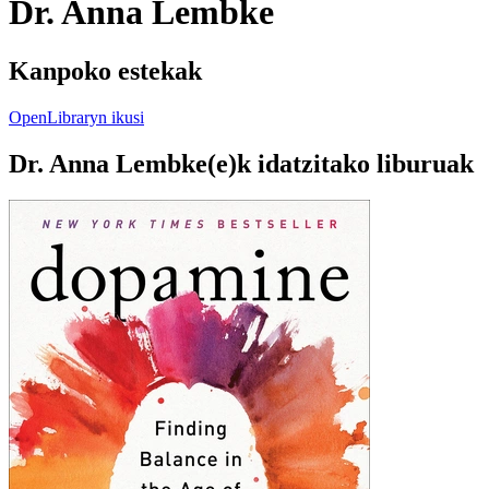
Dr. Anna Lembke
Kanpoko estekak
OpenLibraryn ikusi
Dr. Anna Lembke(e)k idatzitako liburuak