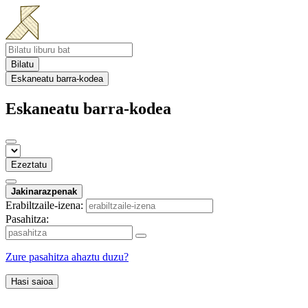
Bilatu
Eskaneatu barra-kodea
Eskaneatu barra-kodea
Ezeztatu
Jakinarazpenak
Erabiltzaile-izena:
Pasahitza:
Zure pasahitza ahaztu duzu?
Hasi saioa