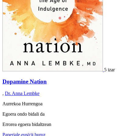
5 izar
Dopamine Nation
,
Dr. Anna Lembke
Aurrekoa
Hurrengoa
Egoera ondo bidali da
Errorea egoera bidaltzean
Paperjale.eus(r)i buruz