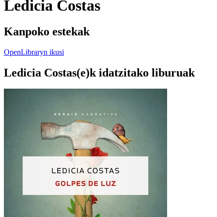
Ledicia Costas
Kanpoko estekak
OpenLibraryn ikusi
Ledicia Costas(e)k idatzitako liburuak