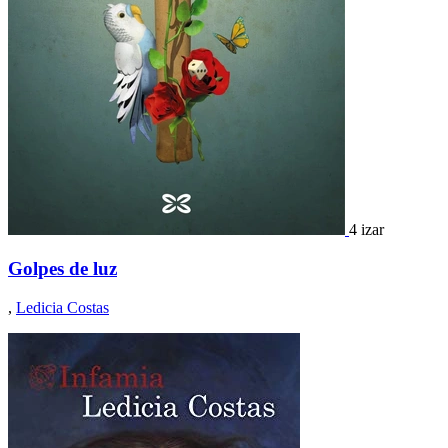
4 izar
Golpes de luz
,
Ledicia Costas