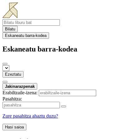
Bilatu
Eskaneatu barra-kodea
Eskaneatu barra-kodea
Ezeztatu
Jakinarazpenak
Erabiltzaile-izena:
Pasahitza:
Zure pasahitza ahaztu duzu?
Hasi saioa