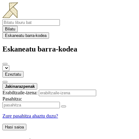
Bilatu
Eskaneatu barra-kodea
Eskaneatu barra-kodea
Ezeztatu
Jakinarazpenak
Erabiltzaile-izena:
Pasahitza:
Zure pasahitza ahaztu duzu?
Hasi saioa