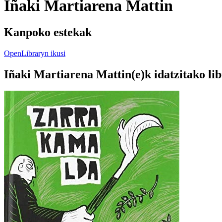
Iñaki Martiarena Mattin
Kanpoko estekak
OpenLibraryn ikusi
Iñaki Martiarena Mattin(e)k idatzitako li