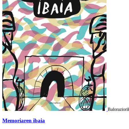
Baloraziori
Memoriaren ibaia