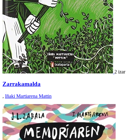
2 izar
Zarrakamalda
,
Iñaki Martiarena Mattin