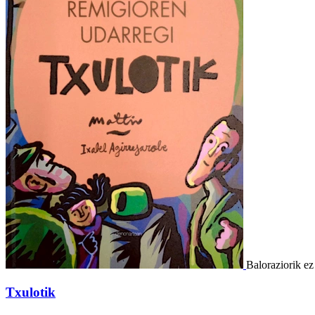
Baloraziorik ez
Txulotik