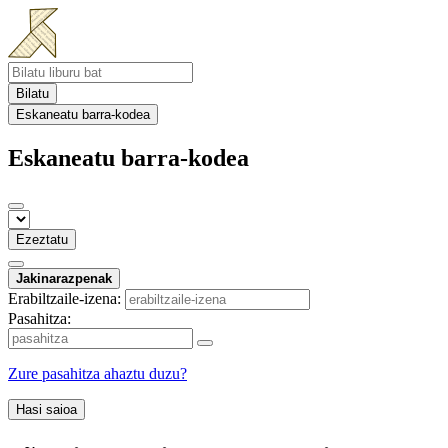
Bilatu
Eskaneatu barra-kodea
Eskaneatu barra-kodea
Ezeztatu
Jakinarazpenak
Erabiltzaile-izena:
Pasahitza:
Zure pasahitza ahaztu duzu?
Hasi saioa