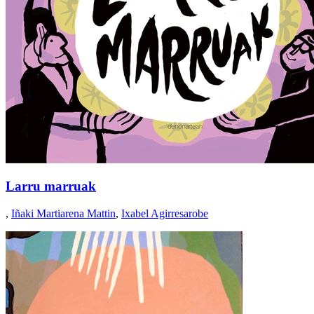
Larru marruak
,
Iñaki Martiarena Mattin
,
Ixabel Agirresarobe