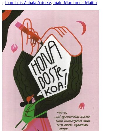
,
Juan Luis Zabala Artetxe
,
Iñaki Martiarena Mattin