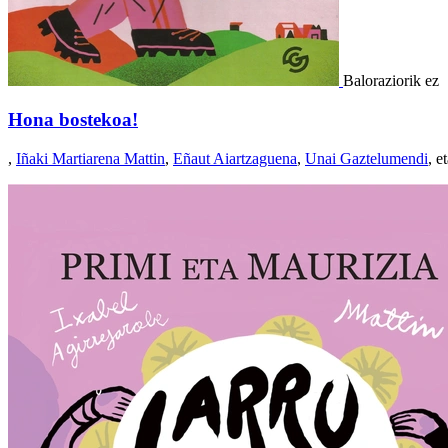
Baloraziorik ez
Hona bostekoa!
,
Iñaki Martiarena Mattin
,
Eñaut Aiartzaguena
,
Unai Gaztelumendi
, e