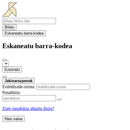
Bilatu
Eskaneatu barra-kodea
Eskaneatu barra-kodea
Ezeztatu
Jakinarazpenak
Erabiltzaile-izena:
Pasahitza:
Zure pasahitza ahaztu duzu?
Hasi saioa