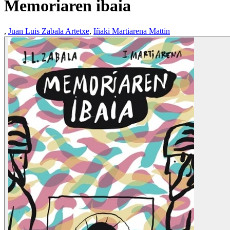
Memoriaren ibaia
,
Juan Luis Zabala Artetxe
,
Iñaki Martiarena Mattin