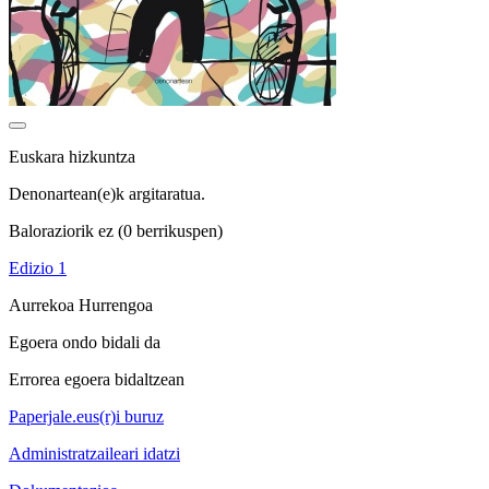
Euskara hizkuntza
Denonartean(e)k argitaratua.
Baloraziorik ez
(0 berrikuspen)
Edizio 1
Aurrekoa
Hurrengoa
Egoera ondo bidali da
Errorea egoera bidaltzean
Paperjale.eus(r)i buruz
Administratzaileari idatzi