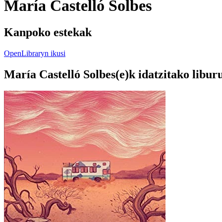
María Castelló Solbes
Kanpoko estekak
OpenLibraryn ikusi
María Castelló Solbes(e)k idatzitako libur