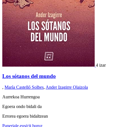
4 izar
Los sótanos del mundo
,
María Castelló Solbes
,
Ander Izagirre Olaizola
Aurrekoa
Hurrengoa
Egoera ondo bidali da
Errorea egoera bidaltzean
Paperjale.eus(r)i buruz