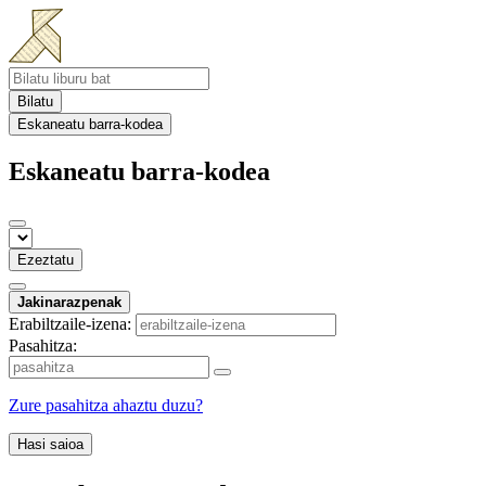
Bilatu
Eskaneatu barra-kodea
Eskaneatu barra-kodea
Ezeztatu
Jakinarazpenak
Erabiltzaile-izena:
Pasahitza:
Zure pasahitza ahaztu duzu?
Hasi saioa