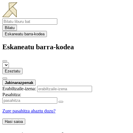
Bilatu
Eskaneatu barra-kodea
Eskaneatu barra-kodea
Ezeztatu
Jakinarazpenak
Erabiltzaile-izena:
Pasahitza:
Zure pasahitza ahaztu duzu?
Hasi saioa