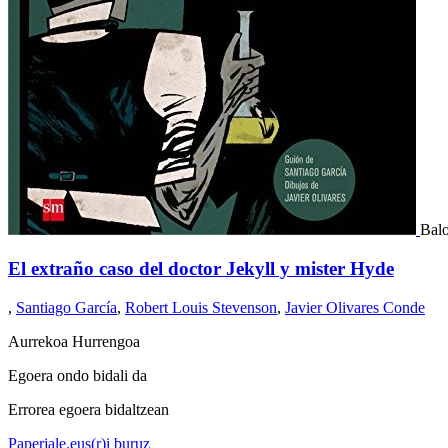
Balo
El extraño caso del doctor Jekyll y mister Hyde
,
Santiago García
,
Robert Louis Stevenson
,
Javier Olivares Conde
Aurrekoa
Hurrengoa
Egoera ondo bidali da
Errorea egoera bidaltzean
Paperjale.eus(r)i buruz