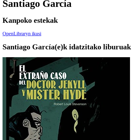
Santiago García
Kanpoko estekak
OpenLibraryn ikusi
Santiago García(e)k idatzitako liburuak