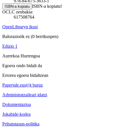
978-84-675-3633-1
ISBN-a kopiatu!
ISBN-a kopiatu
OCLC zenbakia:
617508764
OpenLibraryn ikusi
Baloraziorik ez
(0 berrikuspen)
Edizio 1
Aurrekoa
Hurrengoa
Egoera ondo bidali da
Errorea egoera bidaltzean
Paperjale.eus(r)i buruz
Administratzaileari idatzi
Dokumentazioa
Jokabide-kodea
Pribatutasun-politika