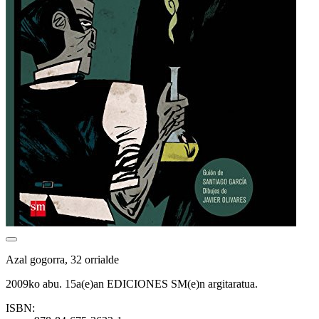
Azal gogorra, 32 orrialde
2009ko abu. 15a(e)an EDICIONES SM(e)n argitaratua.
ISBN: