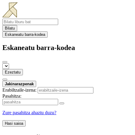
Bilatu
Eskaneatu barra-kodea
Eskaneatu barra-kodea
Ezeztatu
Jakinarazpenak
Erabiltzaile-izena:
Pasahitza:
Zure pasahitza ahaztu duzu?
Hasi saioa