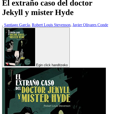
El extraño caso del doctor
Jekyll y mister Hyde
,
Santiago García
,
Robert Louis Stevenson
,
Javier Olivares Conde
Egin click handitzeko