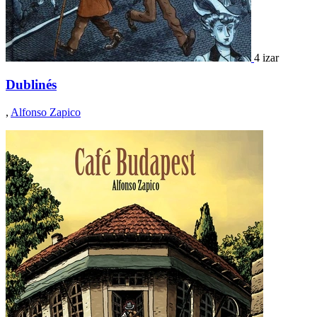
4 izar
Dublinés
,
Alfonso Zapico