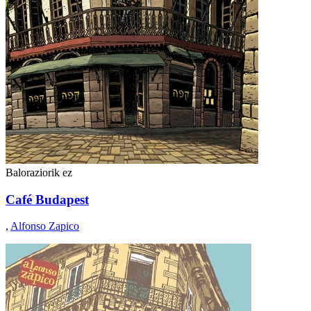
Baloraziorik ez
Café Budapest
,
Alfonso Zapico