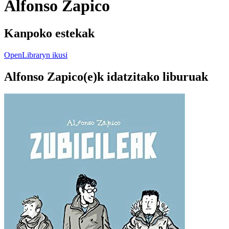
Alfonso Zapico
Kanpoko estekak
OpenLibraryn ikusi
Alfonso Zapico(e)k idatzitako liburuak