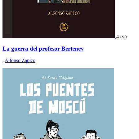
4 izar
La guerra del profesor Bertenev
,
Alfonso Zapico