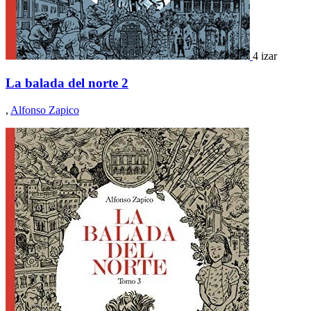
4 izar
La balada del norte 2
,
Alfonso Zapico