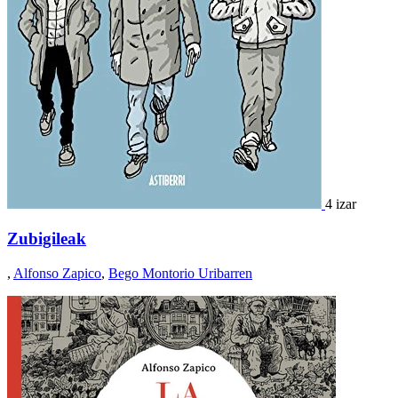
4 izar
Zubigileak
,
Alfonso Zapico
,
Bego Montorio Uribarren