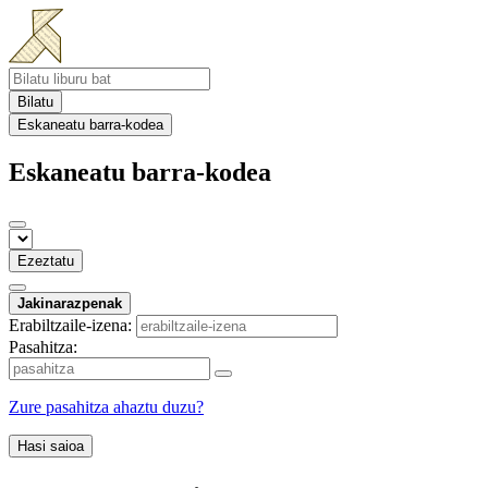
Bilatu
Eskaneatu barra-kodea
Eskaneatu barra-kodea
Ezeztatu
Jakinarazpenak
Erabiltzaile-izena:
Pasahitza:
Zure pasahitza ahaztu duzu?
Hasi saioa