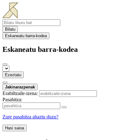
Bilatu
Eskaneatu barra-kodea
Eskaneatu barra-kodea
Ezeztatu
Jakinarazpenak
Erabiltzaile-izena:
Pasahitza:
Zure pasahitza ahaztu duzu?
Hasi saioa