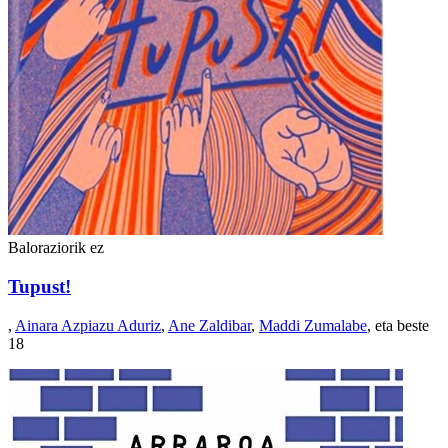
Baloraziorik ez
Tupust!
,
Ainara Azpiazu Aduriz
,
Ane Zaldibar
,
Maddi Zumalabe
, eta beste
18