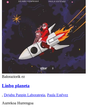
Baloraziorik ez
Linbo planeta
,
Dejabu Panpin Laborategia
,
Paula Estévez
Aurrekoa
Hurrengoa