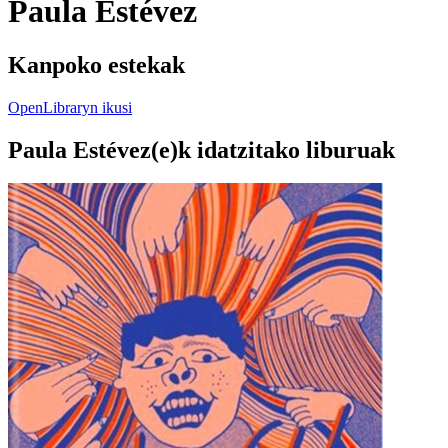
Paula Estévez
Kanpoko estekak
OpenLibraryn ikusi
Paula Estévez(e)k idatzitako liburuak