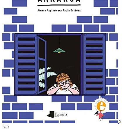
5
izar