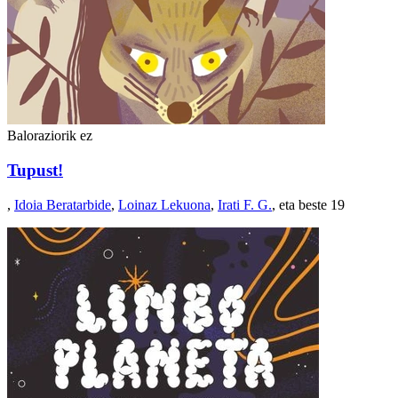
Baloraziorik ez
Tupust!
,
Idoia Beratarbide
,
Loinaz Lekuona
,
Irati F. G.
, eta beste 19