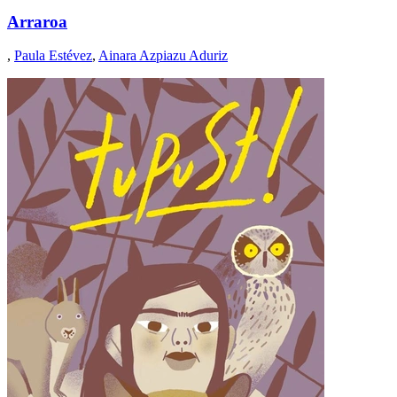
Arraroa
,
Paula Estévez
,
Ainara Azpiazu Aduriz