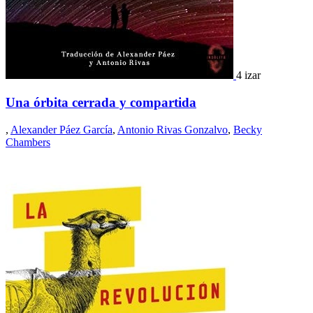
4 izar
Una órbita cerrada y compartida
,
Alexander Páez García
,
Antonio Rivas Gonzalvo
,
Becky
Chambers