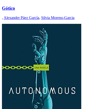
Gótico
,
Alexander Páez García
,
Silvia Moreno-Garcia