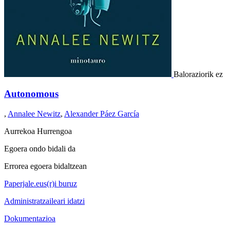
Baloraziorik ez
Autonomous
,
Annalee Newitz
,
Alexander Páez García
Aurrekoa
Hurrengoa
Egoera ondo bidali da
Errorea egoera bidaltzean
Paperjale.eus(r)i buruz
Administratzaileari idatzi
Dokumentazioa