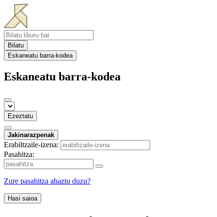
Bilatu
Eskaneatu barra-kodea
Eskaneatu barra-kodea
Ezeztatu
Jakinarazpenak
Erabiltzaile-izena:
Pasahitza:
Zure pasahitza ahaztu duzu?
Hasi saioa