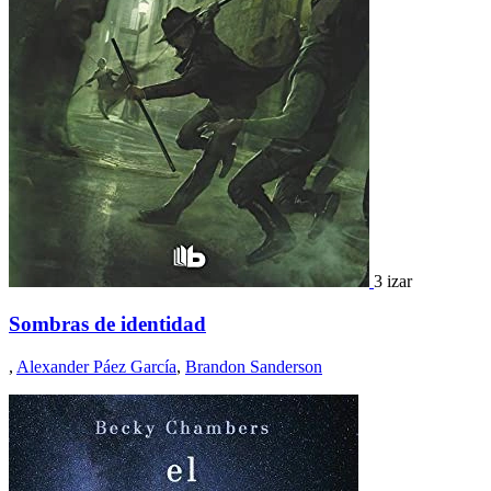
3 izar
Sombras de identidad
,
Alexander Páez García
,
Brandon Sanderson