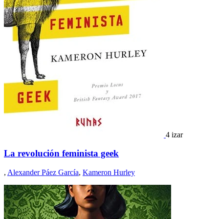
4 izar
La revolución feminista geek
,
Alexander Páez García
,
Kameron Hurley