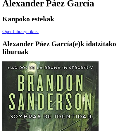
Alexander Páez García
Kanpoko estekak
OpenLibraryn ikusi
Alexander Páez García(e)k idatzitako
liburuak