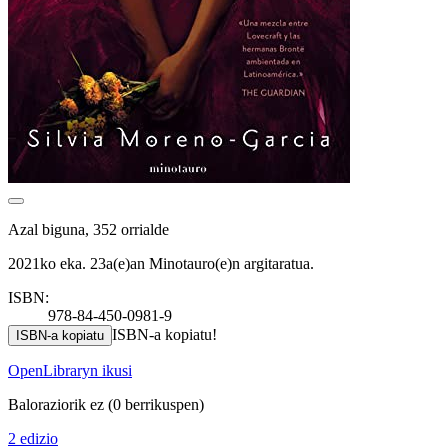
Azal biguna, 352 orrialde
2021ko eka. 23a(e)an Minotauro(e)n argitaratua.
ISBN:
978-84-450-0981-9
ISBN-a kopiatu!
ISBN-a kopiatu
OpenLibraryn ikusi
Baloraziorik ez
(0 berrikuspen)
2 edizio