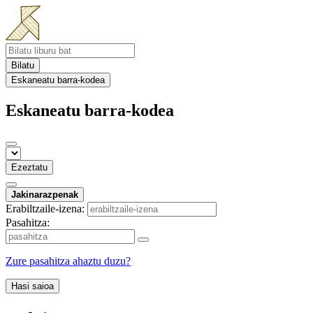
Bilatu
Eskaneatu barra-kodea
Eskaneatu barra-kodea
Ezeztatu
Jakinarazpenak
Erabiltzaile-izena:
Pasahitza:
Zure pasahitza ahaztu duzu?
Hasi saioa