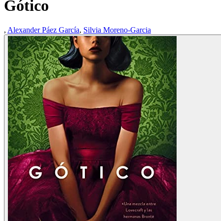
Gótico
,
Alexander Páez García
,
Silvia Moreno-Garcia