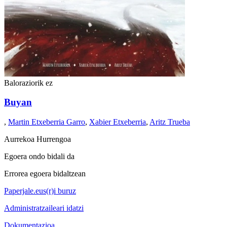
Baloraziorik ez
Buyan
,
Martin Etxeberria Garro
,
Xabier Etxeberria
,
Aritz Trueba
Aurrekoa
Hurrengoa
Egoera ondo bidali da
Errorea egoera bidaltzean
Paperjale.eus(r)i buruz
Administratzaileari idatzi
Dokumentazioa