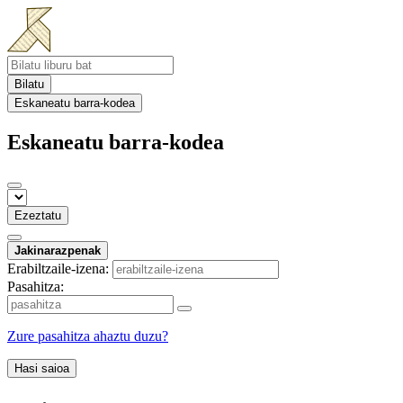
Bilatu
Eskaneatu barra-kodea
Eskaneatu barra-kodea
Ezeztatu
Jakinarazpenak
Erabiltzaile-izena:
Pasahitza:
Zure pasahitza ahaztu duzu?
Hasi saioa