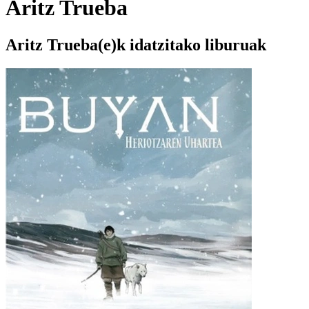
Aritz Trueba
Aritz Trueba(e)k idatzitako liburuak