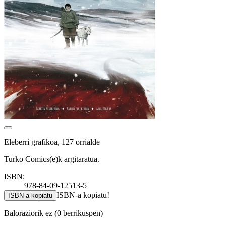
Eleberri grafikoa, 127 orrialde
Turko Comics(e)k argitaratua.
ISBN:
978-84-09-12513-5
ISBN-a kopiatu!
ISBN-a kopiatu
Baloraziorik ez
(0 berrikuspen)