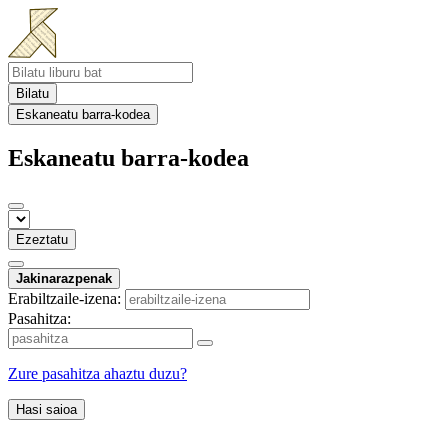
Bilatu
Eskaneatu barra-kodea
Eskaneatu barra-kodea
Ezeztatu
Jakinarazpenak
Erabiltzaile-izena:
Pasahitza:
Zure pasahitza ahaztu duzu?
Hasi saioa