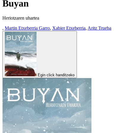
Buyan
Heriotzaren uhartea
,
Martin Etxeberria Garro
,
Xabier Etxeberria
,
Aritz Trueba
Egin click handitzeko