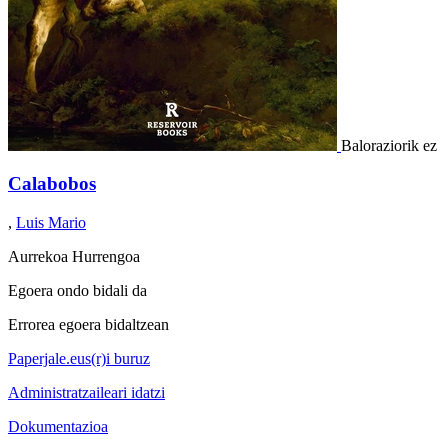
Baloraziorik ez
Calabobos
,
Luis Mario
Aurrekoa
Hurrengoa
Egoera ondo bidali da
Errorea egoera bidaltzean
Paperjale.eus(r)i buruz
Administratzaileari idatzi
Dokumentazioa