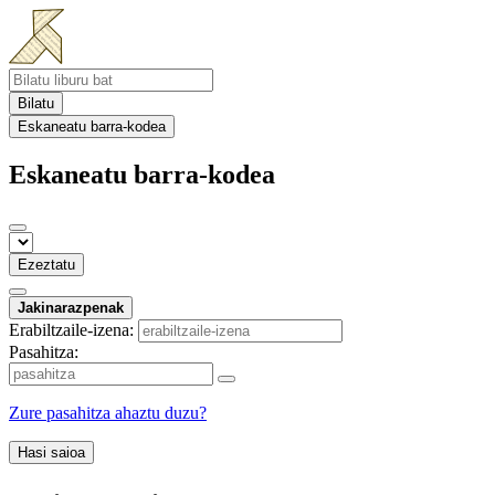
Bilatu
Eskaneatu barra-kodea
Eskaneatu barra-kodea
Ezeztatu
Jakinarazpenak
Erabiltzaile-izena:
Pasahitza:
Zure pasahitza ahaztu duzu?
Hasi saioa