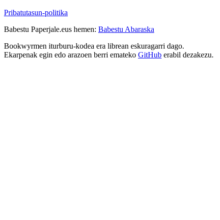
Pribatutasun-politika
Babestu Paperjale.eus hemen:
Babestu Abaraska
Bookwyrmen iturburu-kodea era librean eskuragarri dago.
Ekarpenak egin edo arazoen berri emateko
GitHub
erabil dezakezu.