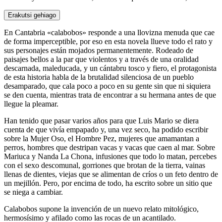
Erakutsi gehiago
En Cantabria «calabobos» responde a una llovizna menuda que cae
de forma imperceptible, por eso en esta novela llueve todo el rato y
sus personajes están mojados permanentemente. Rodeado de
paisajes bellos a la par que violentos y a través de una oralidad
descarnada, maleducada, y un cántabru tosco y fiero, el protagonista
de esta historia habla de la brutalidad silenciosa de un pueblo
desamparado, que cala poco a poco en su gente sin que ni siquiera
se den cuenta, mientras trata de encontrar a su hermana antes de que
llegue la pleamar.
Han tenido que pasar varios años para que Luis Mario se diera
cuenta de que vivía empapado y, una vez seco, ha podido escribir
sobre la Mujer Oso, el Hombre Pez, mujeres que amamantan a
perros, hombres que destripan vacas y vacas que caen al mar. Sobre
Mariuca y Nanda La Chona, infusiones que todo lo matan, percebes
con el sexo descomunal, gorriones que brotan de la tierra, vainas
llenas de dientes, viejas que se alimentan de críos o un feto dentro de
un mejillón. Pero, por encima de todo, ha escrito sobre un sitio que
se niega a cambiar.
Calabobos supone la invención de un nuevo relato mitológico,
hermosísimo y afilado como las rocas de un acantilado.