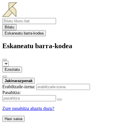
Bilatu
Eskaneatu barra-kodea
Eskaneatu barra-kodea
Ezeztatu
Jakinarazpenak
Erabiltzaile-izena:
Pasahitza:
Zure pasahitza ahaztu duzu?
Hasi saioa