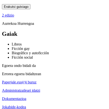
Erakutsi gutxiago
2 edizio
Aurrekoa
Hurrengoa
Gaiak
Libros
Ficción gay
Biográfico y autoficción
Ficción social
Egoera ondo bidali da
Errorea egoera bidaltzean
Paperjale.eus(r)i buruz
Administratzaileari idatzi
Dokumentazioa
Jokabide-kodea