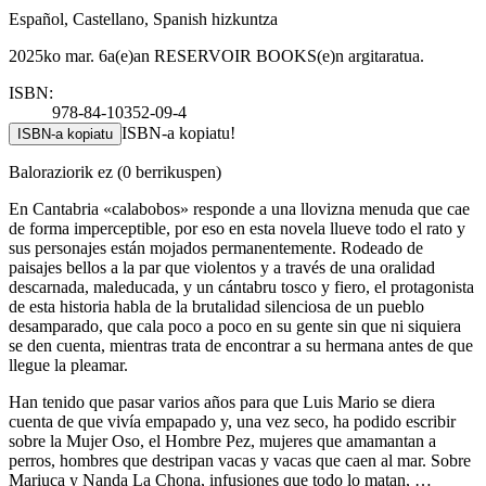
Español, Castellano, Spanish hizkuntza
2025ko mar. 6a(e)an RESERVOIR BOOKS(e)n argitaratua.
ISBN:
978-84-10352-09-4
ISBN-a kopiatu!
ISBN-a kopiatu
Baloraziorik ez
(0 berrikuspen)
En Cantabria «calabobos» responde a una llovizna menuda que cae
de forma imperceptible, por eso en esta novela llueve todo el rato y
sus personajes están mojados permanentemente. Rodeado de
paisajes bellos a la par que violentos y a través de una oralidad
descarnada, maleducada, y un cántabru tosco y fiero, el protagonista
de esta historia habla de la brutalidad silenciosa de un pueblo
desamparado, que cala poco a poco en su gente sin que ni siquiera
se den cuenta, mientras trata de encontrar a su hermana antes de que
llegue la pleamar.
Han tenido que pasar varios años para que Luis Mario se diera
cuenta de que vivía empapado y, una vez seco, ha podido escribir
sobre la Mujer Oso, el Hombre Pez, mujeres que amamantan a
perros, hombres que destripan vacas y vacas que caen al mar. Sobre
Mariuca y Nanda La Chona, infusiones que todo lo matan, …