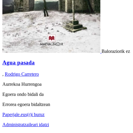
Baloraziorik ez
Agua pasada
,
Rodrigo Carretero
Aurrekoa
Hurrengoa
Egoera ondo bidali da
Errorea egoera bidaltzean
Paperjale.eus(r)i buruz
Administratzaileari idatzi