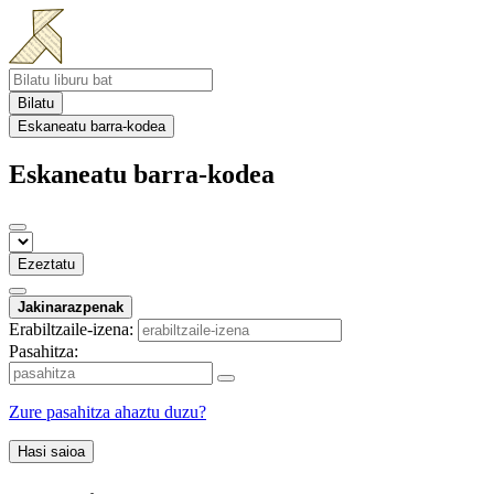
Bilatu
Eskaneatu barra-kodea
Eskaneatu barra-kodea
Ezeztatu
Jakinarazpenak
Erabiltzaile-izena:
Pasahitza:
Zure pasahitza ahaztu duzu?
Hasi saioa