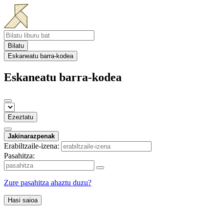
Bilatu
Eskaneatu barra-kodea
Eskaneatu barra-kodea
Ezeztatu
Jakinarazpenak
Erabiltzaile-izena:
Pasahitza:
Zure pasahitza ahaztu duzu?
Hasi saioa