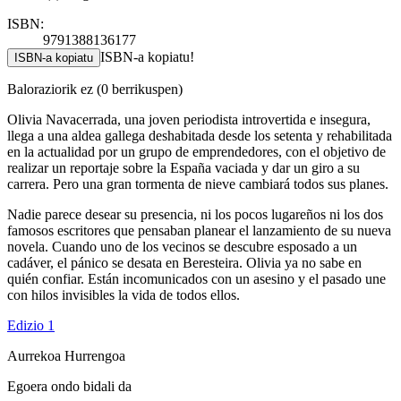
ISBN:
9791388136177
ISBN-a kopiatu!
ISBN-a kopiatu
Baloraziorik ez
(0 berrikuspen)
Olivia Navacerrada, una joven periodista introvertida e insegura,
llega a una aldea gallega deshabitada desde los setenta y rehabilitada
en la actualidad por un grupo de emprendedores, con el objetivo de
realizar un reportaje sobre la España vaciada y dar un giro a su
carrera. Pero una gran tormenta de nieve cambiará todos sus planes.
Nadie parece desear su presencia, ni los pocos lugareños ni los dos
famosos escritores que pensaban planear el lanzamiento de su nueva
novela. Cuando uno de los vecinos se descubre esposado a un
cadáver, el pánico se desata en Beresteira. Olivia ya no sabe en
quién confiar. Están incomunicados con un asesino y el pasado une
con hilos invisibles la vida de todos ellos.
Edizio 1
Aurrekoa
Hurrengoa
Egoera ondo bidali da