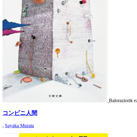
Baloraziorik e
コンビニ人間
,
Sayaka Murata