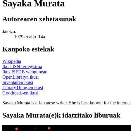
Sayaka Murata
Autorearen xehetasunak
Jaiotza:
1979ko abu. 14a
Kanpoko estekak
Wikipedia
Ikusi ISNI erregistroa
Ikus ISFDB webgunean
OpenLibraryn ikusi
Inventairen ikusi
LibraryThing-en ikusi
Goodreads-en ikusi
Sayaka Murata is a Japanese writer. She is best known for the intern
Sayaka Murata(e)k idatzitako liburuak