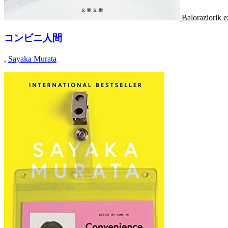
Baloraziorik e
コンビニ人間
,
Sayaka Murata