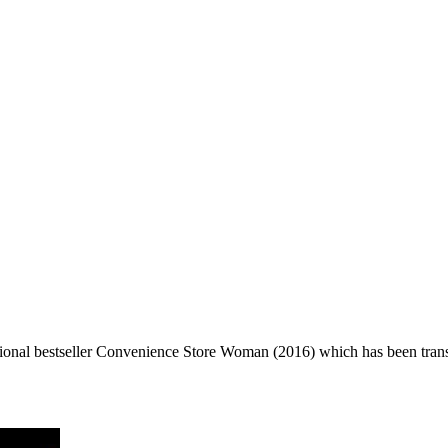
ational bestseller Convenience Store Woman (2016) which has been trans