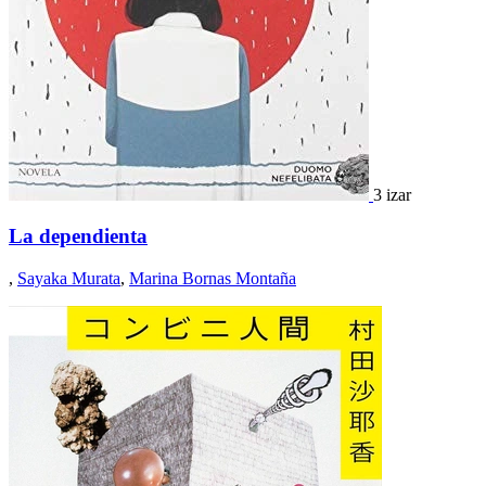
3 izar
La dependienta
,
Sayaka Murata
,
Marina Bornas Montaña