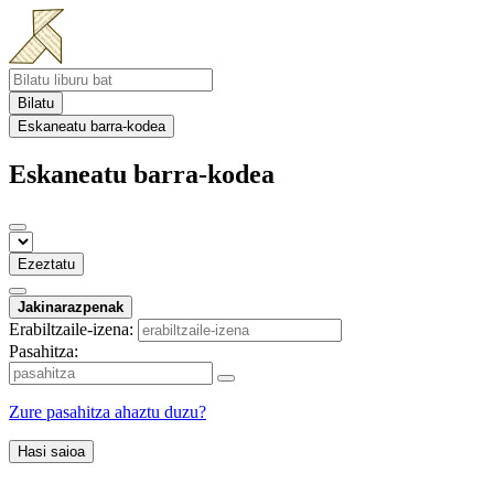
Bilatu
Eskaneatu barra-kodea
Eskaneatu barra-kodea
Ezeztatu
Jakinarazpenak
Erabiltzaile-izena:
Pasahitza:
Zure pasahitza ahaztu duzu?
Hasi saioa