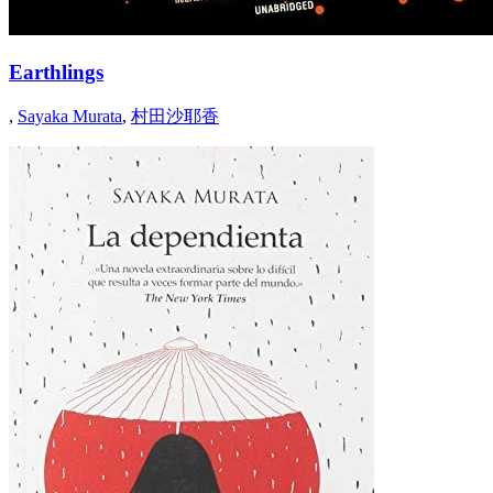
Earthlings
,
Sayaka Murata
,
村田沙耶香